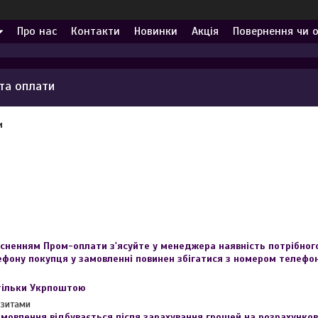
Про нас
Контакти
Новинки
Акція
Повернення чи 
та оплати
и
йсненням Пром-оплати з'ясуйте у менеджера наявність потрібного 
ефону покупця у замовленні повинен збігатися з номером телефо
тільки Укрпоштою
ізитами
амовлення відбувається після зарахування грошей на розрахунко