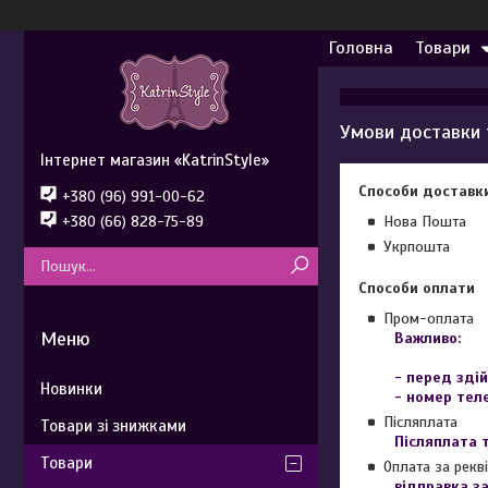
Головна
Товари
Умови доставки 
Інтернет магазин «KatrinStyle»
Способи доставк
+380 (96) 991-00-62
+380 (66) 828-75-89
Нова Пошта
Укрпошта
Способи оплати
Пром-оплата
Важливо:

- перед зді
Новинки
- номер тел
Післяплата
Товари зі знижками
Післяплата 
Товари
Оплата за рекв
відправка з