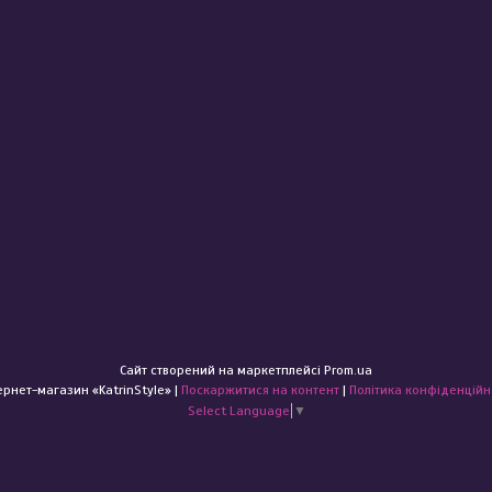
Сайт створений на маркетплейсі
Prom.ua
Інтернет-магазин «KatrinStyle» |
Поскаржитися на контент
|
Політика конфіденційн
Select Language
▼