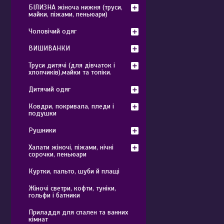
БІЛИЗНА жіноча нижня (труси,
майки, піжами, пеньюари)
Чоловічий одяг
ВИШИВАНКИ
Труси дитячі (для дівчаток і
хлопчиків),майки та топіки.
Дитячий одяг
Ковдри, покривала, пледи і
подушки
Рушники
Халати жіночі, піжами, нічні
сорочки, пеньюари
Куртки, пальто, шуби й плащі
Жіночі светри, кофти, туніки,
гольфи і батники
Приладдя для спален та ванних
кімнат