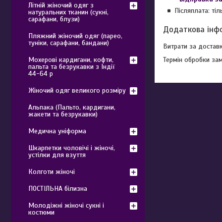
Літній жіночий одяг з
Післяплата: ті
натуральних тканин (сукні,
сарафани, блузи)
Пляжний жіночий одяг (парео,
туніки, сарафани, бандани)
Витрати за достав
Мохерові кардигани, кофти,
Термін обробки за
пальта та безрукавки з Індії
44-64 р
Жіночий одяг великого розміру
Альпака (Пальто, кардигани,
жакети та безрукавки)
Медична уніформа
Шкарпетки чоловічі і жіночі,
устілки для взуття
Колготи жіночі
ПОСТІЛЬНА білизна
Молодіжні жіночі сукні і
костюми