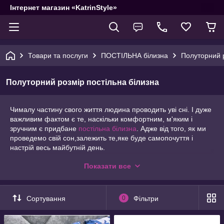
Інтернет магазин «KatrinStyle»
Товари та послуги
ПОСТІЛЬНА білизна
Полуторний р
Полуторний розмір постільна білизна
Чималу частину свого життя людина проводить уві сні. І дуже
важливим фактом є те, наскільки комфортним, м'яким і
зручним є придбане
постільна білизна
. Адже від того, як ми
проведемо свій сон,залежить те,яке буде самопочуття і
настрій весь майбутній день.
Але, крім того з якого матеріалу проводиться постільна
Показати все
білизна , для нас важливо, щоб воно було красивим. Ми
завжди вибираємо малюнок який з легкістю вписався б в наш
інтер'єр. Але при виборі «якість – малюнок», перевага завжди
Сортування
0
Фільтри
віддається
якісної постільної білизни
. Хоча існує і відомий
факт, що колір так само впливає на наше самопочуття.
Вибране правильного кольору постільна білизна, може