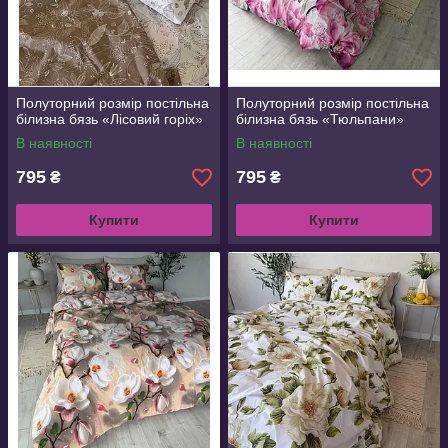
Полуторний розмір постільна
Полуторний розмір постільна
білизна бязь «Лісовий горіх»
білизна бязь «Тюльпани»
В наявності
В наявності
795
795
₴
₴
Купити
Купити