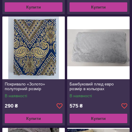
Купити
Купити
Покривало «Золото»
Бамбуковий плед евро
полуторний розмір
розмір в кольорах
В наявності
В наявності
290
575
₴
₴
Купити
Купити