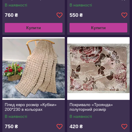
В наявності
В наявності
760
550
₴
₴
Купити
Купити
Плед евро розмір «Кубіки»
Покривало «Троянда»
200*230 в кольорах
полуторний розмір
В наявності
В наявності
750
420
₴
₴