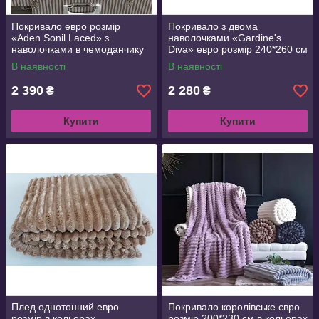
Покривало евро розмір
Покривало з двома
«Aden Sonil Laced» з
наволочками «Gardine's
наволочками в чемоданчику
Diva» евро розмір 240*260 см
В наявності
В наявності
2 390
2 280
₴
₴
Купити
Купити
Плед однотонний евро
Покривало королівське євро
розмір в кольорах
розмір 200*230 см в кольорах