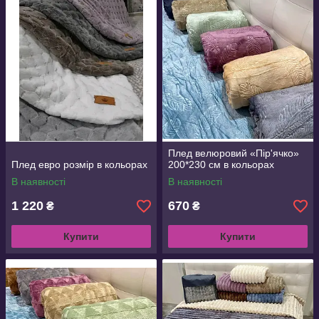
Плед велюровий «Пір'ячко»
Плед евро розмір в кольорах
200*230 см в кольорах
В наявності
В наявності
1 220
670
₴
₴
Купити
Купити