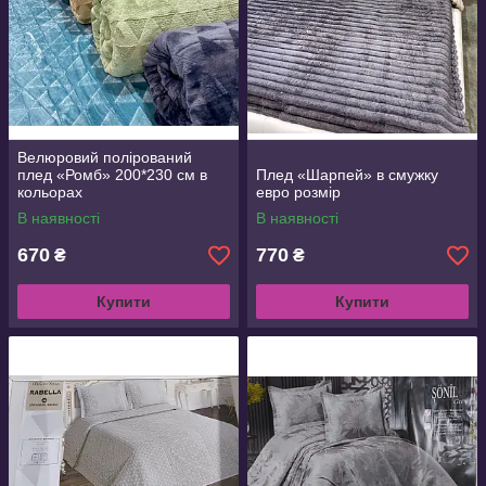
Велюровий полірований
плед «Ромб» 200*230 см в
Плед «Шарпей» в смужку
кольорах
евро розмір
В наявності
В наявності
670
770
₴
₴
Купити
Купити