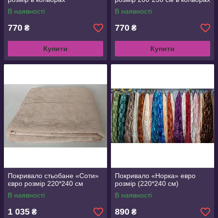
В наявності
В наявності
770
770
₴
₴
Купити
Купити
Покривало стьобане «Соти»
Покривало «Норка» евро
євро розмір 220*240 см
розмір (220*240 см)
В наявності
В наявності
1 035
890
₴
₴