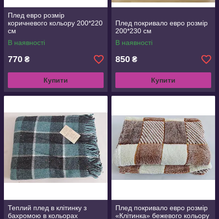
Плед евро розмір
коричневого кольору 200*220
Плед покривало евро розмір
см
200*230 см
В наявності
В наявності
770
850
₴
₴
Купити
Купити
Теплий плед в клітинку з
Плед покривало евро розмір
бахромою в кольорах
«Клітинка» бежевого кольору