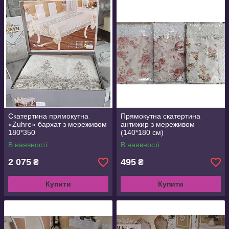
Скатертина прямокутна
Прямокутна скатертина
«Zuhre» бархат з мереживом
антижир з мереживом
180*350
(140*180 см)
В наявності
В наявності
2 075
495
₴
₴
Купити
Купити