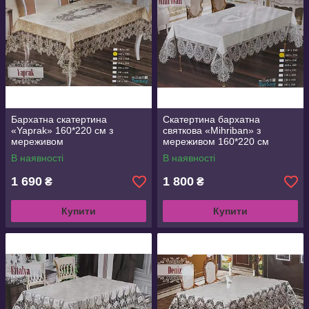
Бархатна скатертина
Скатертина бархатна
«Yaprak» 160*220 см з
святкова «Mihriban» з
мереживом
мереживом 160*220 см
В наявності
В наявності
1 690
1 800
₴
₴
Купити
Купити