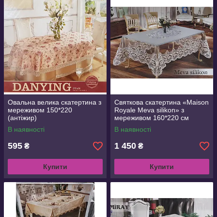
допомогою столового текстилю. По можливості краще
віддати перевагу такій скатертини, яка має форму столу.
Виняток –
квадратна скатертину
і кругла стільниця. Для
невеликих круглих столів часто навмисно вибирають
квадратну скатертину, так як будучи постеленной на стіл,
вона оригінально драпірується і цікаво «стікає вниз зі
стільниці. Однак частіше квадратна скатертину для круглого
столу використовується в комбінації з контрастною круглої
скатертиною (менша квадратна поверх більшою круглої). Все
це робиться в основному лише з декоративною метою. Колір
скатертини в кухні-їдальні або вітальні-їдальні повинен
Овальна велика скатертина з
Святкова скатертина «Maison
вписуватися в загальну колірну гаму приміщення. Що
мереживом 150*220
Royale Meva silikon» з
стосується скатертини для святкового столу, то тут вибір
(антіжир)
мереживом 160*220 см
безмежний, адже така скатертина зовсім не зобов'язана
В наявності
В наявності
поєднуватися з іншими елементами інтер'єру за кольором,
так як стелять її на один день. Для найурочистіших випадків
595
1 450
₴
₴
рекомендують віддавати перевагу білої скатертини.
Тканинні серветки. Для формальних застіль наявність
Купити
Купити
тканинних серветок є обов'язковим. Тканинні серветки
найчастіше продаються в комплекті зі скатертиною. Це
зручно: дизайнери таких комплектів вже продумали
поєднання кольорів скатертини і серветок, тому вам не
доведеться шукати вдалі комбінації. Серветки можуть бути