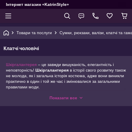
Інтернет магазин «KatrinStyle»
Товари та послуги
Сумки, рюкзаки, валізи, клатчі та гам
Клатчі чоловічі
Шкіргалантерея
– це завжди вишуканість, елегантність і
неповторність!
Шкіргалантерея
в історії свого розвитку також
не молода, як і загальна історія костюма, адже вони виникли
практично в один і той же час і змінювалися за загальними
правилами моди.
Шкіргалантерейні вироби за призначенням поділяються на
Показати все
три групи: предмети туалету, приладдя для документів і
грошей і дорожні приналежності. Для виробництва
виробів
шкіряної галантереї
використовують натуральні і штучні
шкіри, плівкові матеріали, тканини, в'язане полотно, картон,
фібру. Ці матеріали є основними і служать для виготовлення
деталей виробу. Допоміжними матеріалами,