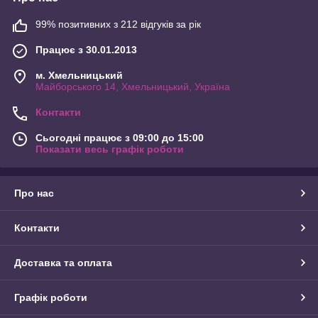
Вам великий вибір жіночих і чоловічих сумок, під стати
сезону. Ми робимо все для того, щоб Ви залишилися
99% позитивних з 212 відгуків за рік
задоволені.
Якщо ви вирішили
купити сумку,
клатч
,
гаманець
,
нагадуємо, в асортименті магазину KatrinStyle великий вибір ,
Працює з 30.01.2013
у нас ви можете придбати
сумки жіночі
,
клатчі
,
гаманці
,
барсетки, сумки чоловічі
,
сумки для ноутбуків
.
м. Хмельницький
Майборського 14, Хмельницький, Україна
Контакти
Сьогодні працює з 09:00 до 15:00
Показати весь графік роботи
Про нас
Контакти
Доставка та оплата
Графік роботи