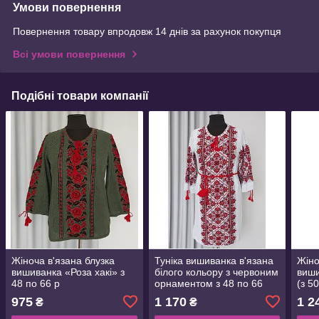
Умови повернення
Повернення товару впродовж 14 днів за рахунок покупця
Всі умови повернення
Подібні товари компанії
Жіноча в'язана блузка
Туніка вишиванка в'язана
Жіно
вишиванка «Роза хакі» з
білого кольору з червоним
виши
48 по 66 р
орнаментом з 48 по 66
(з 5
розмір
975
1 170
1 2
₴
₴