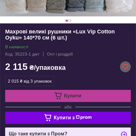
Махрові великі рушники «Lux Vip Cotton
Oyku» 140*70 см (6 шт.)
В наявності
Код: 35223-1 дмт
Опт і роздріб
2 115
₴/упаковка
2 015 ₴
від 3 упаковок
Купити
або
Купити з
Що таке купити з Пром?