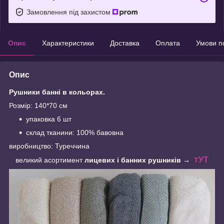
Замовлення під захистом
Опис
Характеристики
Доставка
Оплата
Умови п
Опис
Рушники банні в кольорах.
Розмір: 140*70 см
упаковка 6 шт
склад тканини: 100% бавовна
виробництво: Туреччина
УТ
великий асортимент
лицевих і банних рушників →
Т