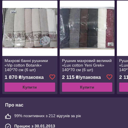
Махрові банні рушники
Рушник махровий великий
Рушн
«Vip cotton Botanik»
«Lux cotton Yeni Grek»
«Lux
140*70 см (6 шт)
140*70 см (6 шт)
140*
1 870
2 115
2 1
₴/упаковка
₴/упаковка
Купити
Купити
Про нас
99% позитивних з 212 відгуків за рік
Працює з 30.01.2013