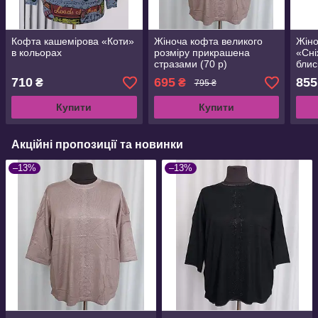
Кофта кашемірова «Коти»
Жіноча кофта великого
Жіно
в кольорах
розміру прикрашена
«Сні
стразами (70 р)
блис
710
695
855
₴
₴
795 ₴
Купити
Купити
Акційні пропозиції та новинки
–13%
–13%