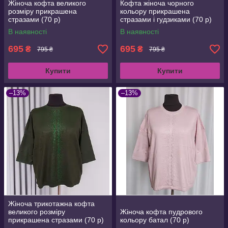
Жіноча кофта великого
Кофта жіноча чорного
розміру прикрашена
кольору прикрашена
стразами (70 р)
стразами і гудзиками (70 р)
В наявності
В наявності
695
695
₴
₴
795 ₴
795 ₴
Купити
Купити
–13%
–13%
Жіноча трикотажна кофта
великого розміру
Жіноча кофта пудрового
прикрашена стразами (70 р)
кольору батал (70 р)