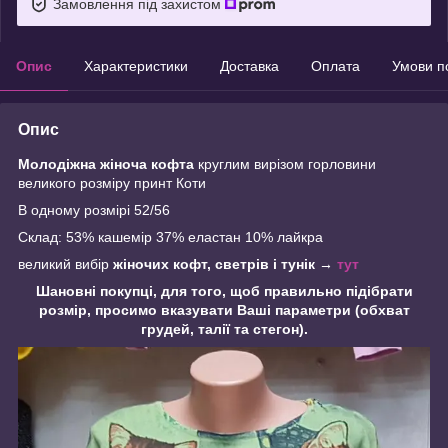
Замовлення під захистом
Опис
Характеристики
Доставка
Оплата
Умови п
Опис
Молодіжна жіноча кофта
круглим вирізом горловини
великого розміру принт Коти
В одному розмірі 52/56
Склад: 53% кашемір 37% еластан 10% лайкра
великий вибір
жіночих кофт, светрів і тунік
→
тут
Шановні покупці, для того, щоб правильно підібрати
розмір, просимо вказувати Ваші параметри (обхват
грудей, талії та стегон).