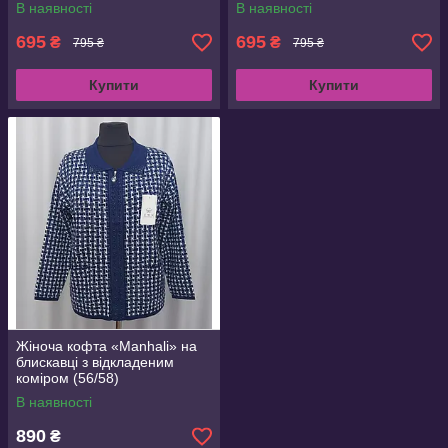
в кольорах
В наявності
В наявності
695
695
₴
₴
795 ₴
795 ₴
Купити
Купити
Жіноча кофта «Manhali» на
блискавці з відкладеним
коміром (56/58)
В наявності
890
₴