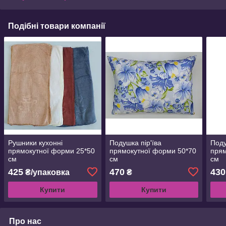
Подібні товари компанії
Рушники кухонні
Подушка пір'їва
Поду
прямокутної форми 25*50
прямокутної форми 50*70
прям
см
см
см
425
470
430
₴/упаковка
₴
Купити
Купити
Про нас