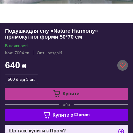
Подушкадля сну «Nature Harmony»
прямокутної форми 50*70 см
В наявності
Код: 7004 тп
Опт і роздріб
640
₴
560 ₴
від 3 шт.
Купити
або
Купити з
Що таке купити з Пром?