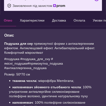
Замовлення під захистом
Опис
Характеристики
Доставка
Оплата
Умови п
Опис
Подушка для сну
прямокутної форми з антиалергенним
ефектом. Антиклещовий ефект. Антибактеріальний ефект.
Комфортний мікроклімат
#подушка #подушка_для_сну #
якісні_подушки#прямокутна_подушка
#антиаллергенна_подушка
Розмір: 50*70 см
тканина чохла:
мікрофібра Membrana;
наповнювач зйомного стьобаного чохла
: 100%
ультратонке антиалергійне силиконізироване
поліефірне волокно, ідентичне натуральному пуху
наповнювач
: 100% поліефірне силіконізоване