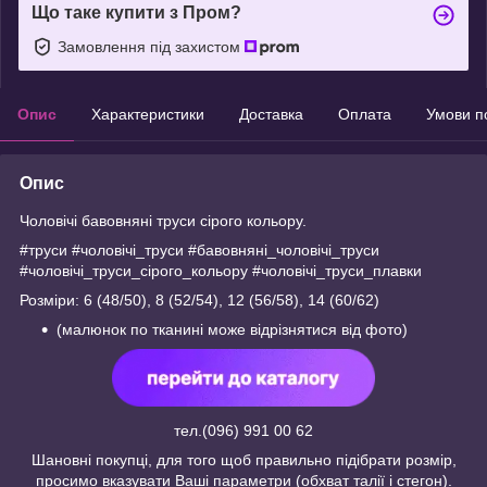
Що таке купити з Пром?
Замовлення під захистом
Опис
Характеристики
Доставка
Оплата
Умови п
Опис
Чоловічі бавовняні труси сірого кольору.
#труси #чоловічі_труси #бавовняні_чоловічі_труси
#чоловічі_труси_сірого_кольору #чоловічі_труси_плавки
Розміри: 6 (48/50), 8 (52/54), 12 (56/58), 14 (60/62)
(малюнок по тканині може відрізнятися від фото)
тел.(096) 991 00 62
Шановні покупці, для того щоб правильно підібрати розмір,
просимо вказувати Ваші параметри (обхват талії і стегон).