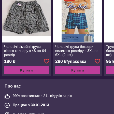
Чоловічі сімейні труси
Чоловічі труси боксери
Трус
сірого кольору з 48 по 64
великого розміру з 3XL по
баво
розмір
6XL (2 шт.)
шт)
180
280
95
₴
₴/упаковка
Купити
Купити
Про нас
99% позитивних з 211 відгуків за рік
Працює з 30.01.2013
м. Хмельницький