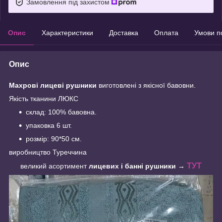
Замовлення під захистом
Опис
Характеристики
Доставка
Оплата
Умови п
Опис
Махрові лицеві рушники
виготовлені з якісної бавовни.
Якість тканини ЛЮКС
склад: 100% бавовна.
упаковка 6 шт.
розмір: 90*50 см.
виробництво Туреччина
Т
УТ
великий асортимент
лицевих і банні рушники →