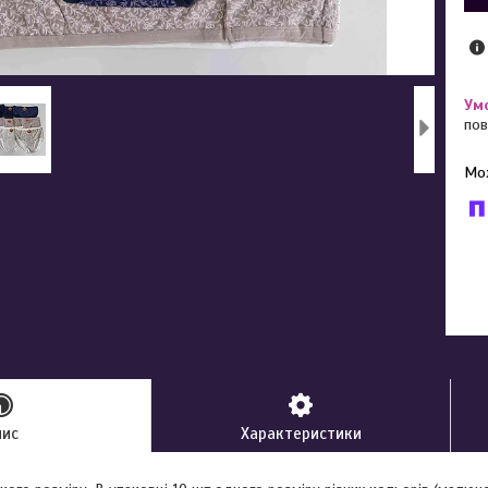
пов
У к
буд
пис
Характеристики