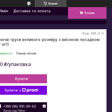
Кошик
обмін
Доставка та оплата
Кошик
Код:
206-3 тт
ночи труси великого розміру з високою посадкою
0 шт)
аявності
Тільки оптом
0 ₴/упаковка
Купити
Купити з
+380 (96) 991-00-62
Київстар/Viber