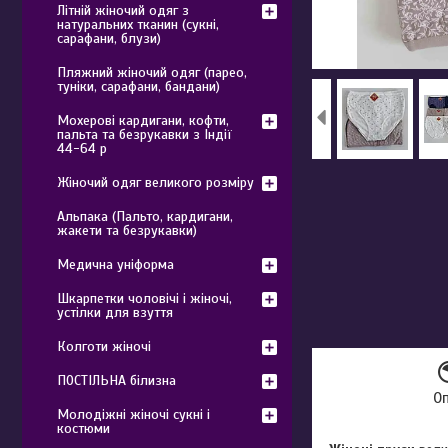
Літній жіночий одяг з
натуральних тканин (сукні,
сарафани, блузи)
Пляжний жіночий одяг (парео,
туніки, сарафани, бандани)
Мохерові кардигани, кофти,
пальта та безрукавки з Індії
44-64 р
Жіночий одяг великого розміру
Альпака (Пальто, кардигани,
жакети та безрукавки)
Медична уніформа
Шкарпетки чоловічі і жіночі,
устілки для взуття
Колготи жіночі
ПОСТІЛЬНА білизна
О
Молодіжні жіночі сукні і
костюми