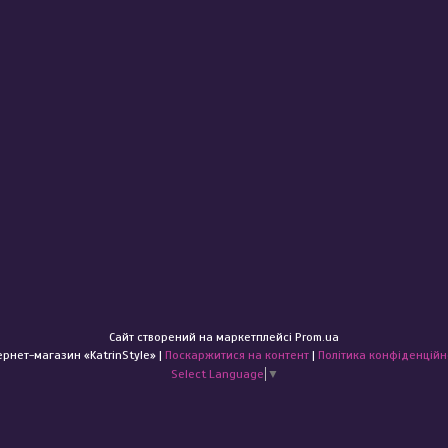
Сайт створений на маркетплейсі
Prom.ua
Інтернет-магазин «KatrinStyle» |
Поскаржитися на контент
|
Політика конфіденційн
Select Language
▼