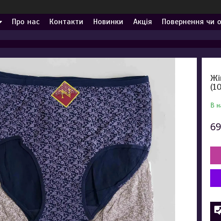
Про нас
Контакти
Новинки
Акція
Повернення чи 
Жі
(1
В н
69