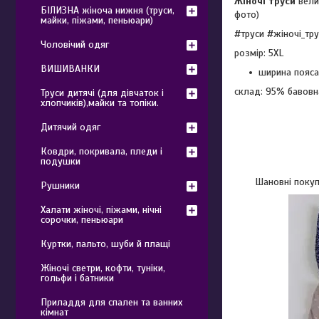
Жіночі труси
вели
БІЛИЗНА жіноча нижня (труси,
фото)
майки, піжами, пеньюари)
#труси #жіночі_тр
Чоловічий одяг
розмір: 5XL
ВИШИВАНКИ
ширина пояса 
склад: 95% бавовн
Труси дитячі (для дівчаток і
хлопчиків),майки та топіки.
Дитячий одяг
Ковдри, покривала, пледи і
подушки
Шановні покупц
Рушники
Халати жіночі, піжами, нічні
сорочки, пеньюари
Куртки, пальто, шуби й плащі
Жіночі светри, кофти, туніки,
гольфи і батники
Приладдя для спален та ванних
кімнат