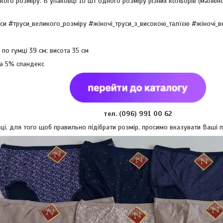
кого розміру. В упаковці 10 шт одного розміру різних кольорів (малюно
уси #труси_великого_розміру #жіночі_труси_з_високою_талїєю #жіночі_в
по гумці 39 см; висота 35 см
а 5% спандекс
тел. (096) 991 00 62
і, для того щоб правильно підібрати розмір, просимо вказувати Ваші пар