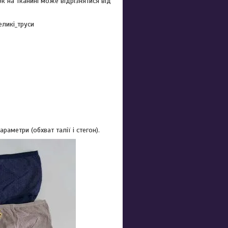
к на тканині може відрізнятися від
еликі_труси
аметри (обхват талії і стегон).