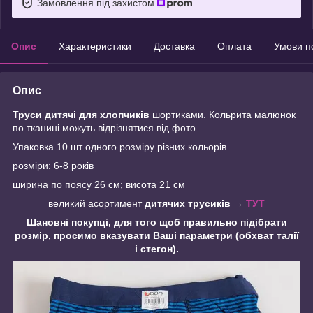
Замовлення під захистом
Опис
Характеристики
Доставка
Оплата
Умови п
Опис
Труси дитячі для хлопчиків
шортиками. Кольрита малюнок
по тканині можуть відрізнятися від фото.
Упаковка 10 шт одного розміру різних кольорів.
розміри: 6-8 років
ширина по поясу 26 см; висота 21 см
великий асортимент
дитячих трусиків →
ТУТ
Шановні покупці, для того щоб правильно підібрати
розмір, просимо вказувати Ваші параметри (обхват талії
і стегон).