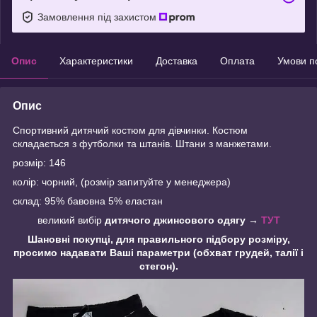
Замовлення під захистом
Опис
Характеристики
Доставка
Оплата
Умови п
Опис
Спортивний дитячий костюм для дівчинки. Костюм
складається з футболки та штанів. Штани з манжетами.
розмір: 146
колір: чорний, (розмір запитуйте у менеджера)
склад: 95% бавовна 5% еластан
великий вибір
дитячого джинсового одягу →
ТУТ
Шановні покупці, для
правильного підбору розміру,
просимо надавати Ваші параметри (обхват грудей, талії і
стегон).