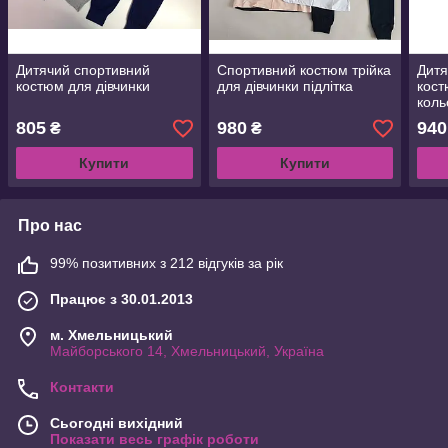
Дитячий спортивний
Спортивний костюм трійка
Дитя
костюм для дівчинки
для дівчинки підлітка
кост
коль
805
980
940
₴
₴
Купити
Купити
Про нас
99% позитивних з 212 відгуків за рік
Працює з 30.01.2013
м. Хмельницький
Майборського 14, Хмельницький, Україна
Контакти
Сьогодні вихідний
Показати весь графік роботи