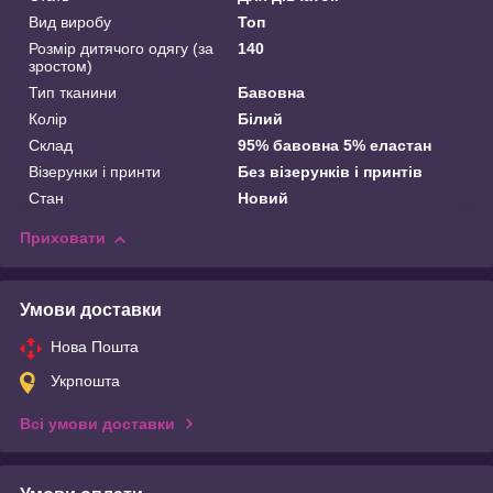
Вид виробу
Топ
Розмір дитячого одягу (за
140
зростом)
Тип тканини
Бавовна
Колір
Білий
Склад
95% бавовна 5% еластан
Візерунки і принти
Без візерунків і принтів
Стан
Новий
Приховати
Умови доставки
Нова Пошта
Укрпошта
Всі умови доставки