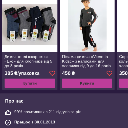
Дитячі теплі шкарпетки
Піжама дитяча «Vienetta
Соро
«Еко» для хлопчиків від 5
Kidsс» з написами для
коль
до 8 років
хлопчика від 9 до 16 років
хлоп
385
450
350
₴/упаковка
₴
Купити
Купити
Про нас
99% позитивних з 211 відгуків за рік
Працює з 30.01.2013