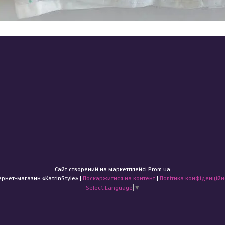
Сайт створений на маркетплейсі
Prom.ua
Інтернет-магазин «KatrinStyle» |
Поскаржитися на контент
|
Політика конфіденційн
Select Language
▼