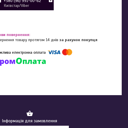
+380 (96) 991-00-62
Київстар/Viber
ернення товару протягом 14 днів
за рахунок покупця
омпанії підключені електронні платежі. Тепер ви можете купити
ь-який товар не покидаючи сайту.
Інформація для замовлення