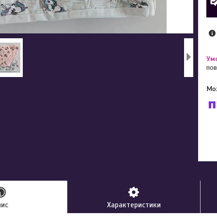
пов
У к
буд
пис
Характеристики