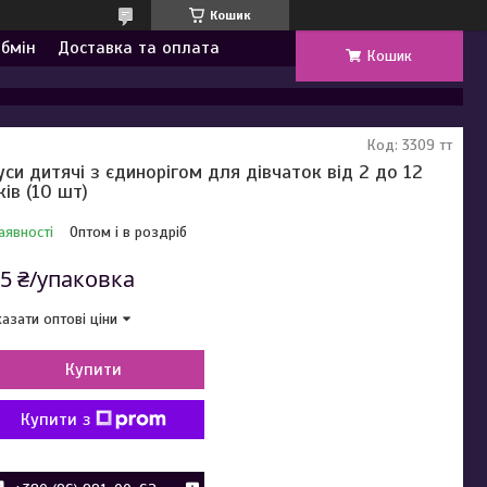
Кошик
обмін
Доставка та оплата
Кошик
Код:
3309 тт
уси дитячі з єдинорігом для дівчаток від 2 до 12
ків (10 шт)
аявності
Оптом і в роздріб
5 ₴/упаковка
азати оптові ціни
Купити
Купити з