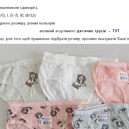
малюнком єдиноріга.
5), L (5-7), XL (8/12)
дного розміру, різних кольорів
великий асортимент
дитячих трусів →
ТУТ
і, для того щоб правильно підібрати розмір, просимо вказувати Ваші пар