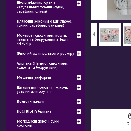
Літній жіночий одяг з
натуральних тканин (сукні,
сарафани, блузи)
Пляжний жіночий одяг (парео,
туніки, сарафани, бандани)
Мохерові кардигани, кофти,
пальта та безрукавки з Індії
44-64 р
Жіночий одяг великого розміру
Альпака (Пальто, кардигани,
жакети та безрукавки)
Медична уніформа
Шкарпетки чоловічі і жіночі,
устілки для взуття
Колготи жіночі
ПОСТІЛЬНА білизна
Молодіжні жіночі сукні і
О
костюми