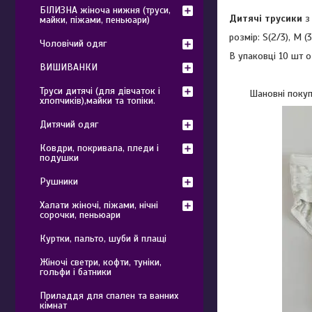
БІЛИЗНА жіноча нижня (труси,
Дитячі трусики
з 
майки, піжами, пеньюари)
розмір: S(2/3), M (3/
Чоловічий одяг
В упаковці 10 шт о
ВИШИВАНКИ
Труси дитячі (для дівчаток і
Шановні покупц
хлопчиків),майки та топіки.
Дитячий одяг
Ковдри, покривала, пледи і
подушки
Рушники
Халати жіночі, піжами, нічні
сорочки, пеньюари
Куртки, пальто, шуби й плащі
Жіночі светри, кофти, туніки,
гольфи і батники
Приладдя для спален та ванних
кімнат