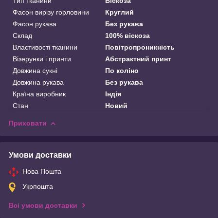
Тип тканини
Віскоза
Фасон вирізу горловини
Круглий
Фасон рукава
Без рукава
Склад
100% віскоза
Властивості тканини
Повітропроникність
Візерунки і принти
Абстрактний принт
Довжина сукні
По коліно
Довжина рукава
Без рукава
Країна виробник
Індія
Стан
Новий
Приховати
Умови доставки
Нова Пошта
Укрпошта
Всі умови доставки