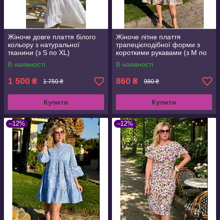
Жіноче довге плаття білого
Жіноче літне плаття
кольору з натуральної
трапецієподібної форми з
тканини (з S по XL)
короткими рукавами (з M по
3XL)
В наявності
В наявності
1 500
860
₴
₴
1 750 ₴
980 ₴
Купити
Купити
–12%
–12%