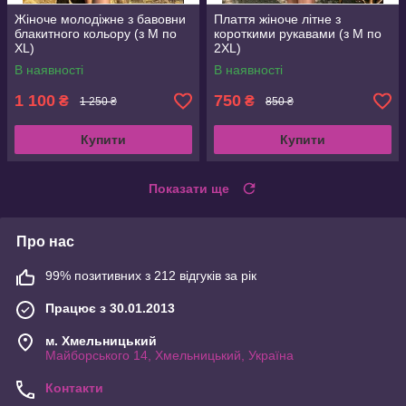
Жіноче молодіжне з бавовни
Плаття жіноче літне з
блакитного кольору (з M по
короткими рукавами (з M по
XL)
2XL)
В наявності
В наявності
1 100
750
₴
₴
1 250 ₴
850 ₴
Купити
Купити
Показати ще
Про нас
99% позитивних з 212 відгуків за рік
Працює з 30.01.2013
м. Хмельницький
Майборського 14, Хмельницький, Україна
Контакти