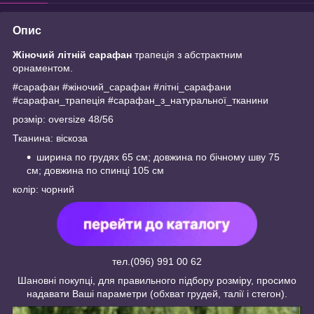
Опис
Жіночий літній сарафан
трапеція з абстрактним
орнаментом.
#сарафан #жіночий_сарафан #літні_сарафани
#сарафан_трапеція #сарафан_з_натуральної_тканини
розмір: oversize 48/56
Тканина: віскоза
ширина по грудях 65 см; довжина по бічному шву 75
см; довжина по спинці 105 см
колір: чорний
тел.(096) 991 00 62
Шановні покупці, для правильного підбору розміру, просимо
надавати Ваші параметри (обхват грудей, талії і стегон).