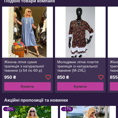
Подібні товари компанії
Жіноча літня сукня
Молодіжне літне плаття
Жіно
трапеція з натуральної
трапеція із натуральної
трап
тканини (з 54 по 60 р)
тканини (M-2XL)
ткан
950
850
855
₴
₴
Купити
Купити
Акційні пропозиції та новинки
–20%
–17%