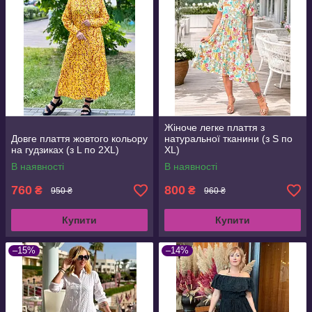
Жіноче легке плаття з
Довге плаття жовтого кольору
натуральної тканини (з S по
на гудзиках (з L по 2XL)
XL)
В наявності
В наявності
760
800
₴
₴
950 ₴
960 ₴
Купити
Купити
–15%
–14%