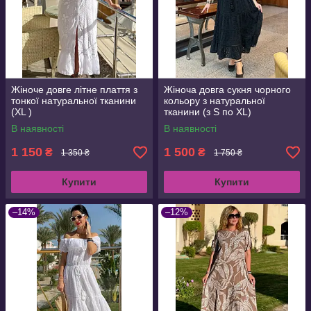
Жіноче довге літне плаття з
Жіноча довга сукня чорного
тонкої натуральної тканини
кольору з натуральної
(XL )
тканини (з S по XL)
В наявності
В наявності
1 150
1 500
₴
₴
1 350 ₴
1 750 ₴
Купити
Купити
–14%
–12%