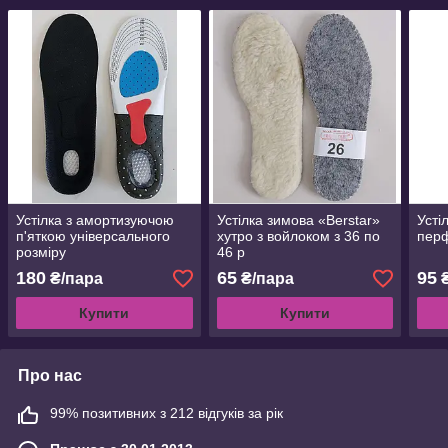
Устілка з амортизуючою
Устілка зимова «Berstar»
Усті
п'яткою універсального
хутро з войлоком з 36 по
перф
розміру
46 р
180
65
95
₴/пара
₴/пара
₴
Купити
Купити
Про нас
99% позитивних з 212 відгуків за рік