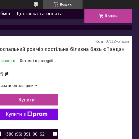
Кошик
обмін
Доставка та оплата
Кошик
Код:
07112-2 кам
оспальний розмір постільна білизна бязь «Панда»
аявності
Оптом і в роздріб
5 ₴
азати оптові ціни
Купити
Купити з
+380 (96) 991-00-62