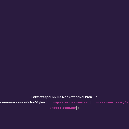
Сайт створений на маркетплейсі
Prom.ua
Інтернет-магазин «KatrinStyle» |
Поскаржитися на контент
|
Політика конфіденційн
Select Language
▼