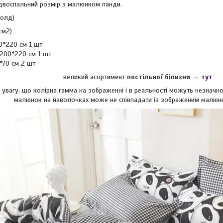
 двоспальний розмір з малюнком панди.
голд)
см2)
0*220 см 1 шт
200*220 см 1 шт
*70 см 2 шт
великий асортимент
постільної білизни →
тут
увагу, що колірна гамма на зображенні і в реальності можуть незначно 
малюнок на наволочках може не співпадати із зображеним малюн