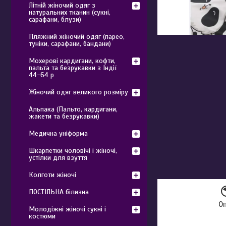
Літній жіночий одяг з
натуральних тканин (сукні,
сарафани, блузи)
Пляжний жіночий одяг (парео,
туніки, сарафани, бандани)
Мохерові кардигани, кофти,
пальта та безрукавки з Індії
44-64 р
Жіночий одяг великого розміру
Альпака (Пальто, кардигани,
жакети та безрукавки)
Медична уніформа
Шкарпетки чоловічі і жіночі,
устілки для взуття
Колготи жіночі
ПОСТІЛЬНА білизна
О
Молодіжні жіночі сукні і
костюми