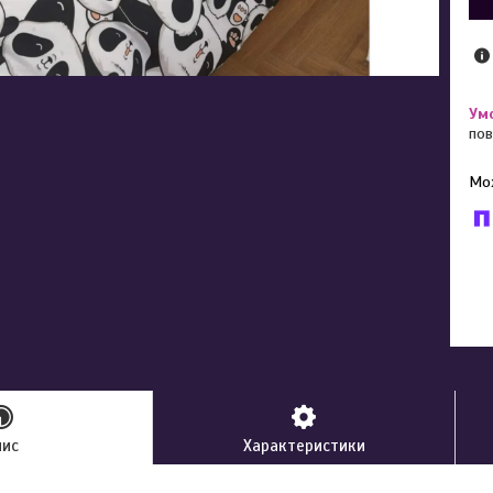
пов
У к
буд
пис
Характеристики