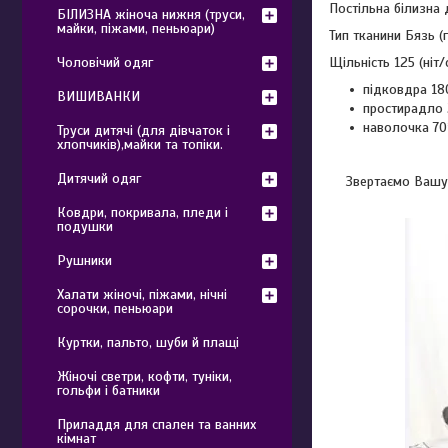
Постільна білизна
БІЛИЗНА жіноча нижня (труси,
майки, піжами, пеньюари)
Тип тканини Бязь (
Щільність 125 (ніт/
Чоловічий одяг
підковдра 18
ВИШИВАНКИ
простирадло 
наволочка 70
Труси дитячі (для дівчаток і
хлопчиків),майки та топіки.
Дитячий одяг
Звертаємо Вашу 
Ковдри, покривала, пледи і
подушки
Рушники
Халати жіночі, піжами, нічні
сорочки, пеньюари
Куртки, пальто, шуби й плащі
Жіночі светри, кофти, туніки,
гольфи і батники
Приладдя для спален та ванних
кімнат