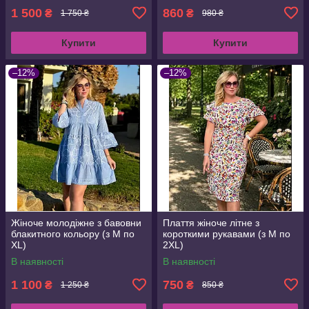
1 500
860
₴
₴
1 750 ₴
980 ₴
Купити
Купити
–12%
–12%
Жіноче молодіжне з бавовни
Плаття жіноче літне з
блакитного кольору (з M по
короткими рукавами (з M по
XL)
2XL)
В наявності
В наявності
1 100
750
₴
₴
1 250 ₴
850 ₴