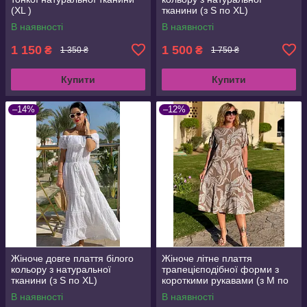
(XL )
тканини (з S по XL)
В наявності
В наявності
1 150
1 500
₴
₴
1 350 ₴
1 750 ₴
Купити
Купити
–14%
–12%
Жіноче довге плаття білого
Жіноче літне плаття
кольору з натуральної
трапецієподібної форми з
тканини (з S по XL)
короткими рукавами (з M по
3XL)
В наявності
В наявності