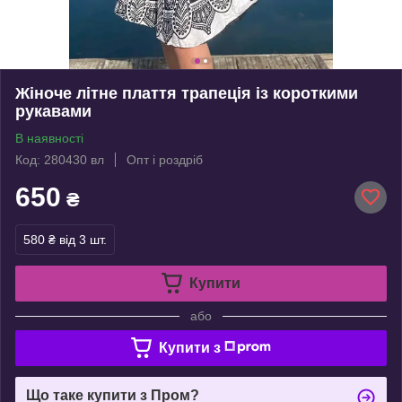
Жіноче літне плаття трапеція із короткими
рукавами
В наявності
Код: 280430 вл
Опт і роздріб
650
₴
580 ₴
від 3 шт.
Купити
або
Купити з
Що таке купити з Пром?