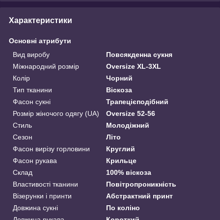
Характеристики
Основні атрибути
Вид виробу
Повсякденна сукня
Міжнародний розмір
Oversize XL-3XL
Колір
Чорний
Тип тканини
Віскоза
Фасон сукні
Трапецієподібний
Розмір жіночого одягу (UA)
Oversize 52-56
Стиль
Молодіжний
Сезон
Літо
Фасон вирізу горловини
Круглий
Фасон рукава
Крильце
Склад
100% віскоза
Властивості тканини
Повітропроникність
Візерунки і принти
Абстрактний принт
Довжина сукні
По коліно
Довжина рукава
Короткий