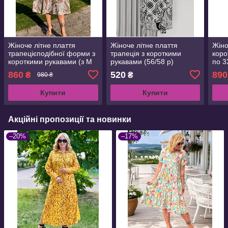
Жіноче літне плаття
Жіноче літне плаття
Жіно
трапецієподібної форми з
трапеція з короткими
коро
короткими рукавами (з M
рукавами (56/58 р)
по 3
по 3XL)
860
520
890
₴
₴
980 ₴
Купити
Купити
Акційні пропозиції та новинки
–20%
–17%