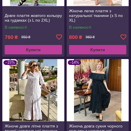
Жіноче легке плаття з
Довге плаття жовтого кольору
натуральної тканини (з S по
на гудзиках (з L по 2XL)
XL)
В наявності
В наявності
760
800
₴
₴
950 ₴
960 ₴
Купити
Купити
–15%
–14%
Жіноче довге літне плаття з
Жіноча довга сукня чорного
тонкої натуральної тканини
кольору з натуральної