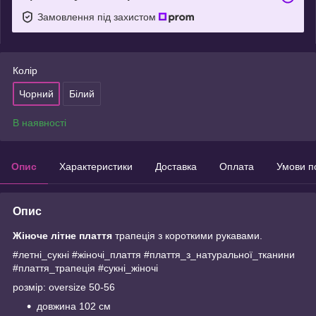
Замовлення під захистом
Колір
Чорний
Білий
В наявності
Опис
Характеристики
Доставка
Оплата
Умови п
Опис
Жіноче літне плаття
трапеція з короткими рукавами.
#летні_сукні #жіночі_плаття #плаття_з_натуральної_тканини
#плаття_трапеція #сукні_жіночі
розмір: oversize 50-56
довжина 102 см