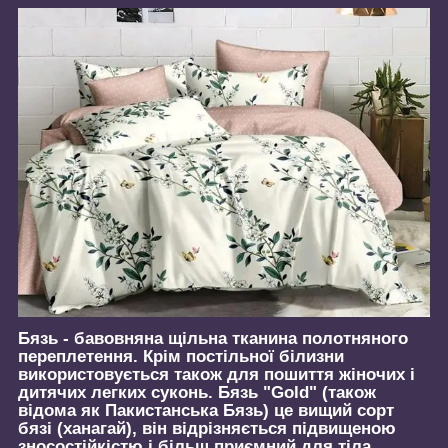
Бязь - бавовняна щільна тканина полотняного
переплетення. Крім постільної білизни
використовується також для пошиття жіночих і
дитячих легких суконь. Бязь "Gold" (також
відома як Пакистанська Бязь) це вищий сорт
бязі (ханагай), він відрізняється підвищеною
зносостійкістю і більш приємний для тіла.