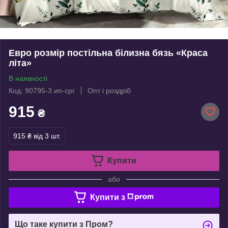
Евро розмір постільна білизна бязь «Краса
літа»
В наявності
Код: 90795-3 ип-срг
Опт і роздріб
915
₴
915 ₴
від 3 шт.
Купити
або
Купити з
Що таке купити з Пром?