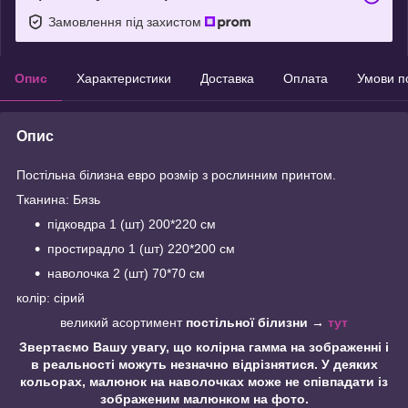
Замовлення під захистом
Опис
Характеристики
Доставка
Оплата
Умови п
Опис
Постільна білизна евро розмір з рослинним принтом.
Тканина: Бязь
підковдра 1 (шт) 200*220 см
простирадло 1 (шт) 220*200 см
наволочка 2 (шт) 70*70 см
колір: сірий
великий асортимент
постільної білизни →
тут
Звертаємо Вашу увагу, що колірна гамма на зображенні і
в реальності можуть незначно відрізнятися. У деяких
кольорах, малюнок на наволочках може не співпадати із
зображеним малюнком на фото.