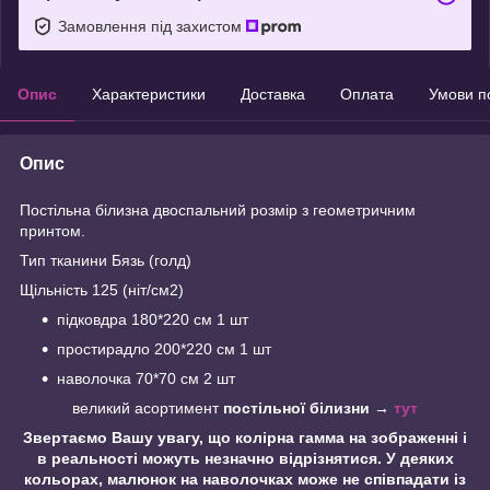
Замовлення під захистом
Опис
Характеристики
Доставка
Оплата
Умови п
Опис
Постільна білизна двоспальний розмір з геометричним
принтом.
Тип тканини Бязь (голд)
Щільність 125 (ніт/см2)
підковдра 180*220 см 1 шт
простирадло 200*220 см 1 шт
наволочка 70*70 см 2 шт
великий асортимент
постільної білизни →
тут
Звертаємо Вашу увагу, що колірна гамма на зображенні і
в реальності можуть незначно відрізнятися. У деяких
кольорах, малюнок на наволочках може не співпадати із