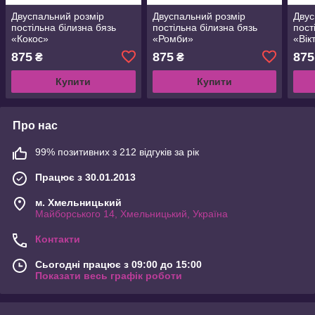
Двуспальний розмір
Двуспальний розмір
Двус
постільна білизна бязь
постільна білизна бязь
пост
«Кокос»
«Ромби»
«Вік
875
875
875
₴
₴
Купити
Купити
Про нас
99% позитивних з 212 відгуків за рік
Працює з 30.01.2013
м. Хмельницький
Майборського 14, Хмельницький, Україна
Контакти
Сьогодні працює з 09:00 до 15:00
Показати весь графік роботи