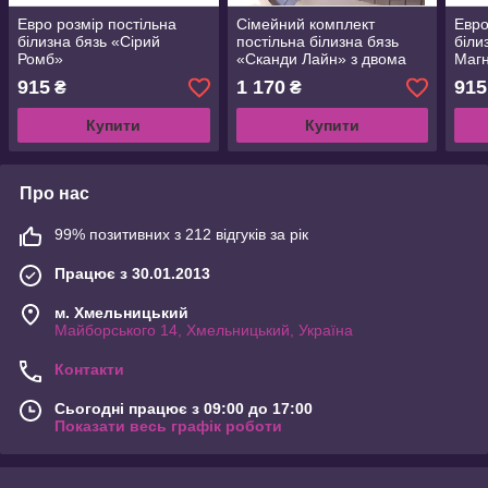
Евро розмір постільна
Сімейний комплект
Евро
білизна бязь «Сірий
постільна білизна бязь
біли
Ромб»
«Сканди Лайн» з двома
Магн
підковдрами
915
1 170
915
₴
₴
Купити
Купити
Про нас
99% позитивних з 212 відгуків за рік
Працює з 30.01.2013
м. Хмельницький
Майборського 14, Хмельницький, Україна
Контакти
Сьогодні працює з 09:00 до 17:00
Показати весь графік роботи