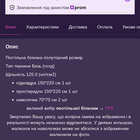
Замовлення під захистом
Опис
Характеристики
Доставка
Оплата
Умови п
Опис
Постільна білизна полуторний розмір.
Тип тканини Бязь (голд)
Щільність 125.0 (ніт/см2)
підковдра 150*220 см 1 шт
простирадло 150*220 см 1 шт
наволочка 70*70 см 2 шт
великий вибір
постільної білизни →
ТУТ
Звертаємо Вашу увагу, що колірна гамма на зображенні і в
реальності можуть незначно відрізнятися. У деяких кольорах,
малюнок на наволочках може не збігатися з зображеним
малюнком на фото.