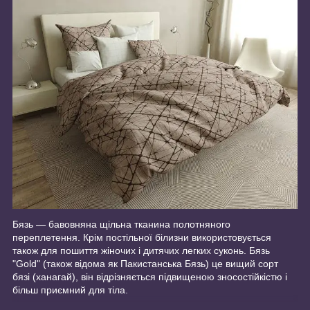
Бязь ― бавовняна щільна тканина полотняного
переплетення. Крім постільної білизни використовується
також для пошиття жіночих і дитячих легких суконь. Бязь
"Gold" (також відома як Пакистанська Бязь) це вищий сорт
бязі (ханагай), він відрізняється підвищеною зносостійкістю і
більш приємний для тіла.