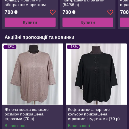
кольору «Sartilla» з
прикрашена стразами
«Sar
абстрактним принтом
(54/56 р)
стра
54,56 р
780
780
780
₴
₴
Купити
Купити
Акційні пропозиції та новинки
–13%
–13%
Жіноча кофта великого
Кофта жіноча чорного
розміру прикрашена
кольору прикрашена
стразами (70 р)
стразами і гудзиками (70 р)
В наявності
В наявності