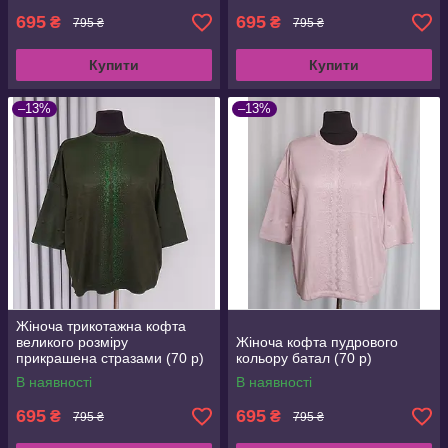
695
695
₴
₴
795 ₴
795 ₴
Купити
Купити
–13%
–13%
Жіноча трикотажна кофта
великого розміру
Жіноча кофта пудрового
прикрашена стразами (70 р)
кольору батал (70 р)
в кольорах
В наявності
В наявності
695
695
₴
₴
795 ₴
795 ₴