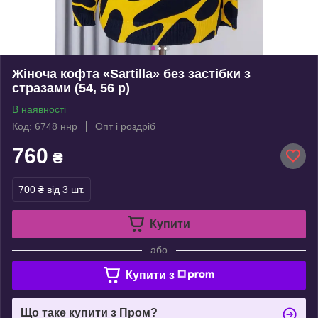
Жіноча кофта «Sartilla» без застібки з
стразами (54, 56 р)
В наявності
Код: 6748 ннр
Опт і роздріб
760
₴
700 ₴
від 3 шт.
Купити
або
Купити з
Що таке купити з Пром?