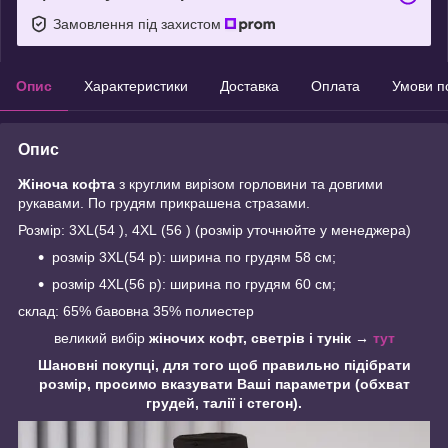
Замовлення під захистом
Опис
Характеристики
Доставка
Оплата
Умови п
Опис
Жіноча
кофта
з круглим вирізом горловини та довгими
рукавами. По грудям прикрашена стразами.
Розмір: 3XL(54 ), 4XL (56 ) (розмір уточнюйте у менеджера)
розмір 3XL(54 р): ширина по грудям 58 см;
розмір 4XL(56 р): ширина по грудям 60 см;
склад: 65% бавовна 35% полиестер
великий вибір
жіночих кофт, светрів і тунік →
тут
Шановні покупці, для того щоб правильно підібрати
розмір, просимо вказувати Ваші параметри (обхват
грудей, талії і стегон).