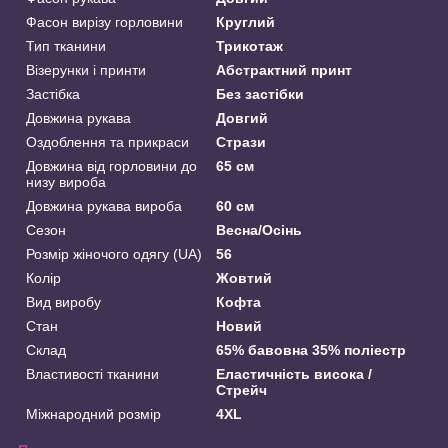
Фасон вирізу горловини
Круглий
Тип тканини
Трикотаж
Візерунки і принти
Абстрактний принт
Застібка
Без застібки
Довжина рукава
Довгий
Оздоблення та прикраси
Стрази
Довжина від горловини до
65 см
низу вироба
Довжина рукава вироба
60 см
Сезон
Весна/Осінь
Розмір жіночого одягу (UA)
56
Колір
Жовтий
Вид виробу
Кофта
Стан
Новий
Склад
65% бавовна 35% поліестр
Властивості тканини
Еластичність висока /
Стрейч
Міжнародний розмір
4XL