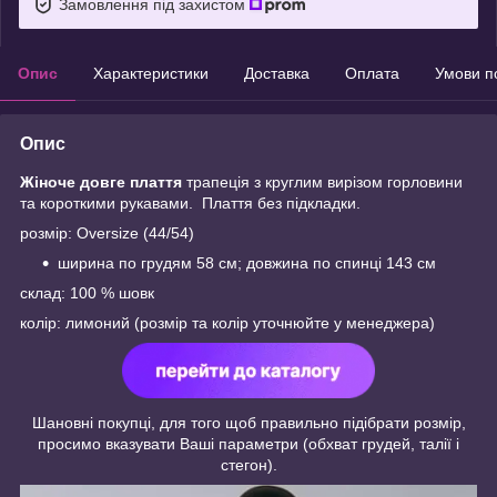
Замовлення під захистом
Опис
Характеристики
Доставка
Оплата
Умови п
Опис
Жіноче довге плаття
трапеція з круглим вирізом горловини
та короткими рукавами. Плаття без підкладки.
розмір: Oversize (44/54)
ширина по грудям 58 см; довжина по спинці 143 см
склад: 100 % шовк
колір: лимоний (розмір та колір уточнюйте у менеджера)
Шановні покупці, для того щоб правильно підібрати розмір,
просимо вказувати Ваші параметри (обхват грудей, талії і
стегон).