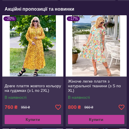
Акційні пропозиції та новинки
–20%
–17%
Жіноче легке плаття з
Довге плаття жовтого кольору
натуральної тканини (з S по
на гудзиках (з L по 2XL)
XL)
В наявності
В наявності
760
800
₴
₴
950 ₴
960 ₴
Купити
Купити