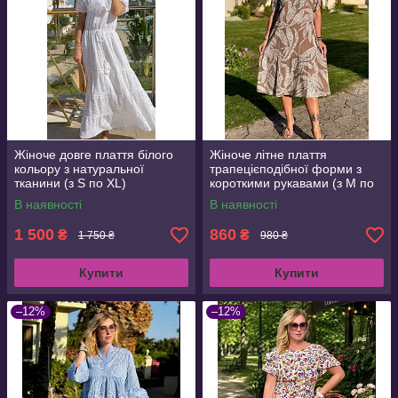
Жіноче довге плаття білого
Жіноче літне плаття
кольору з натуральної
трапецієподібної форми з
тканини (з S по XL)
короткими рукавами (з M по
3XL)
В наявності
В наявності
1 500
860
₴
₴
1 750 ₴
980 ₴
Купити
Купити
–12%
–12%