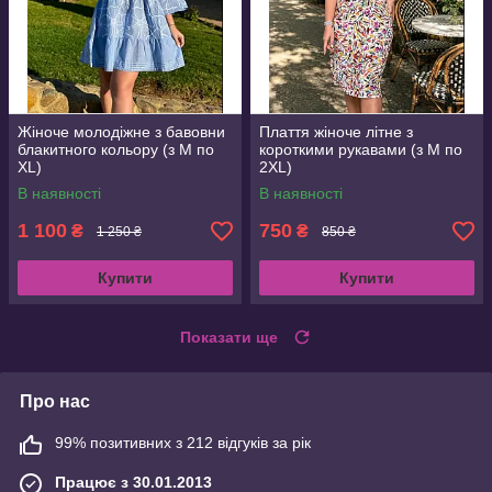
Жіноче молодіжне з бавовни
Плаття жіноче літне з
блакитного кольору (з M по
короткими рукавами (з M по
XL)
2XL)
В наявності
В наявності
1 100
750
₴
₴
1 250 ₴
850 ₴
Купити
Купити
Показати ще
Про нас
99% позитивних з 212 відгуків за рік
Працює з 30.01.2013