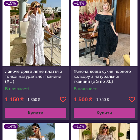
–15%
–14%
Жіноче довге літне плаття з
Жіноча довга сукня чорного
тонкої натуральної тканини
кольору з натуральної
(XL )
тканини (з S по XL)
В наявності
В наявності
1 150
1 500
₴
₴
1 350 ₴
1 750 ₴
Купити
Купити
–14%
–12%