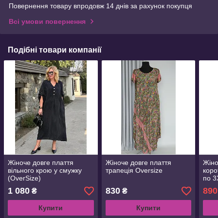
Повернення товару впродовж 14 днів за рахунок покупця
Всі умови повернення
Подібні товари компанії
Жіноче довге плаття
Жіноче довге плаття
Жіно
вільного крою у смужку
трапеція Oversize
коро
(OverSize)
по 3
1 080
830
890
₴
₴
Купити
Купити