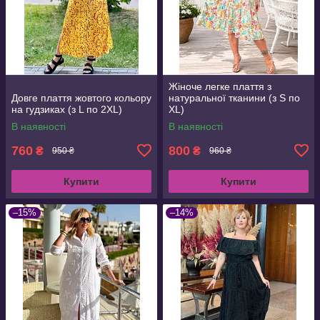
Жіноче легке плаття з
Довге плаття жовтого кольору
натуральної тканини (з S по
на гудзиках (з L по 2XL)
XL)
В наявності
В наявності
760
800
₴
₴
950 ₴
960 ₴
Купити
Купити
–15%
–14%