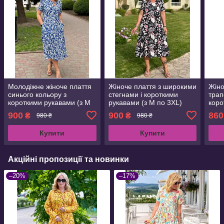
Молодіжне жіноче плаття
Жіноче плаття з широкими
Жіно
синього кольору з
стегнами і короткими
трап
короткими рукавами (з M
рукавами (з M по 3XL)
коро
по 2XL)
по 3
900
900
860
₴
₴
980 ₴
980 ₴
Купити
Купити
Акційні пропозиції та новинки
–20%
–17%