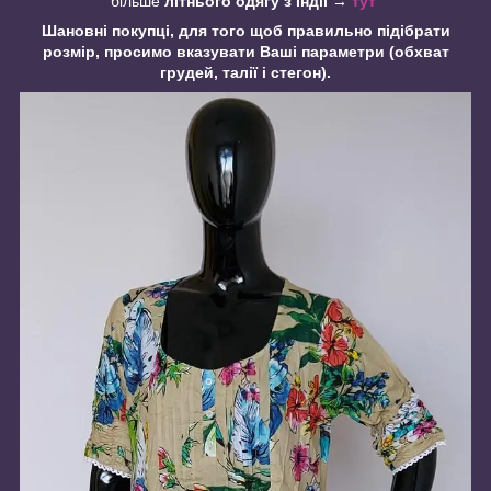
більше
літнього одягу з Індії
→
тут
Шановні покупці, для того щоб правильно підібрати
розмір, просимо вказувати Ваші параметри (обхват
грудей, талії і стегон).