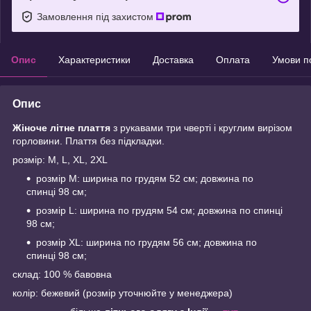
Замовлення під захистом
Опис
Характеристики
Доставка
Оплата
Умови п
Опис
Жіноче літне плаття
з рукавами три чверті і круглим вирізом
горловини. Плаття без підкладки.
розмір: M, L, XL, 2XL
розмір M: ширина по грудям 52 см; довжина по
спинці 98 см;
розмір L: ширина по грудям 54 см; довжина по спинці
98 см;
розмір XL: ширина по грудям 56 см; довжина по
спинці 98 см;
склад: 100 % бавовна
колір: бежевий (розмір уточнюйте у менеджера)