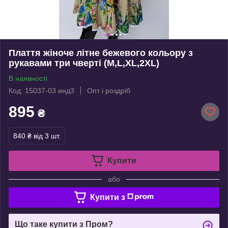
Плаття жіноче літне бежевого кольору з
рукавами три чверті (M,L,XL,2XL)
В наявності
Код: 15037-03 инд3
Опт і роздріб
895
₴
840 ₴
від 3 шт.
Купити
або
Купити з
Що таке купити з Пром?