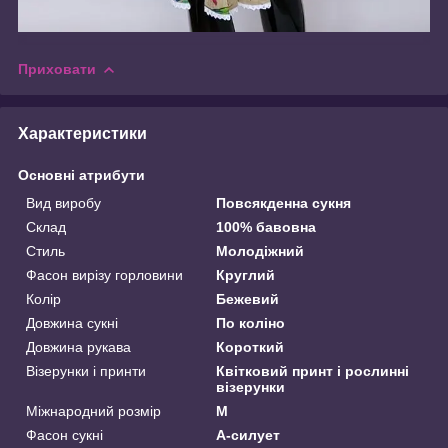
Приховати
Характеристики
Основні атрибути
Вид виробу
Повсякденна сукня
Склад
100% бавовна
Стиль
Молодіжний
Фасон вирізу горловини
Круглий
Колір
Бежевий
Довжина сукні
По коліно
Довжина рукава
Короткий
Візерунки і принти
Квітковий принт і рослинні
візерунки
Міжнародний розмір
M
Фасон сукні
А-силует