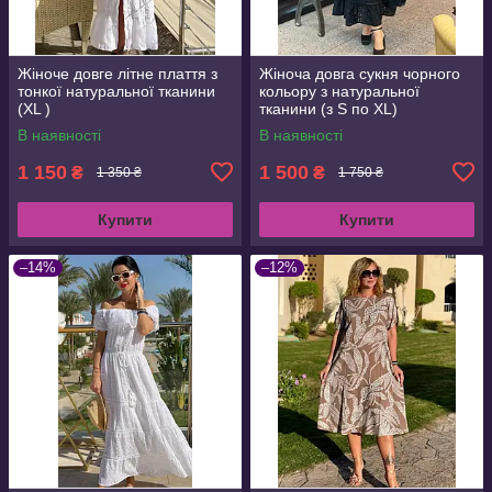
Жіноче довге літне плаття з
Жіноча довга сукня чорного
тонкої натуральної тканини
кольору з натуральної
(XL )
тканини (з S по XL)
В наявності
В наявності
1 150
1 500
₴
₴
1 350 ₴
1 750 ₴
Купити
Купити
–14%
–12%