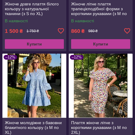
Жіноче довге плаття білого
Жіноче літне плаття
кольору з натуральної
трапецієподібної форми з
тканини (з S по XL)
короткими рукавами (з M по
3XL)
В наявності
В наявності
1 500
860
₴
₴
1 750 ₴
980 ₴
Купити
Купити
–12%
–12%
Жіноче молодіжне з бавовни
Плаття жіноче літне з
блакитного кольору (з M по
короткими рукавами (з M по
XL)
2XL)