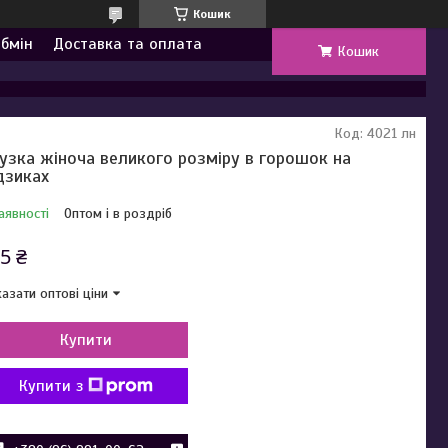
Кошик
обмін
Доставка та оплата
Кошик
Код:
4021 лн
узка жіноча великого розміру в горошок на
дзиках
аявності
Оптом і в роздріб
5 ₴
азати оптові ціни
Купити
Купити з