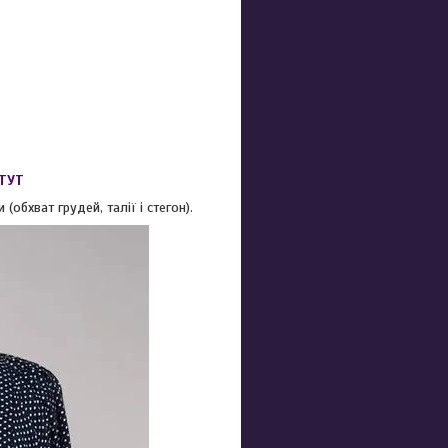
ТУТ
обхват грудей, талії і стегон).