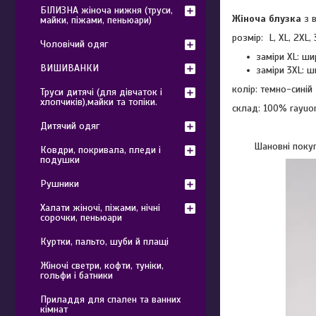
БІЛИЗНА жіноча нижня (труси,
Жіноча блузка
з в
майки, піжами, пеньюари)
розмір: L, XL, 2XL,
Чоловічий одяг
заміри XL: ши
ВИШИВАНКИ
заміри 3XL: ш
колір: темно-синій
Труси дитячі (для дівчаток і
хлопчиків),майки та топіки.
склад: 100% rayuo
Дитячий одяг
Шановні покуп
Ковдри, покривала, пледи і
подушки
Рушники
Халати жіночі, піжами, нічні
сорочки, пеньюари
Куртки, пальто, шуби й плащі
Жіночі светри, кофти, туніки,
гольфи і батники
Приладдя для спален та ванних
кімнат