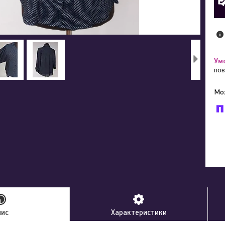
пов
У к
буд
пис
Характеристики