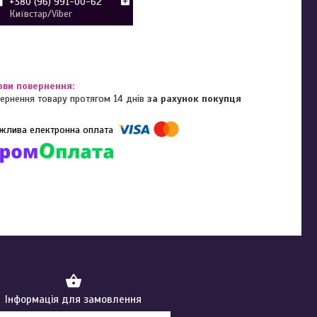
+380 (96) 991-00-62
Київстар/Viber
ернення товару протягом 14 днів
за рахунок покупця
омпанії підключені електронні платежі. Тепер ви можете купити
ь-який товар не покидаючи сайту.
Інформація для замовлення