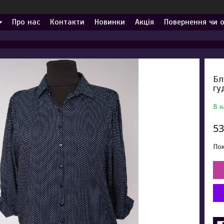
Про нас
Контакти
Новинки
Акція
Повернення чи 
Бл
гу
В н
53
Пок