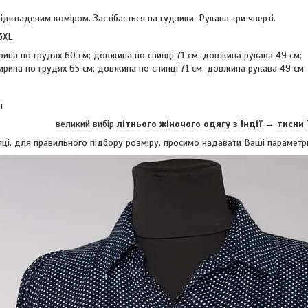
ідкладеним коміром. Застібається на гудзики. Рукава три чверті.
 3XL
рина по грудях 60 см; довжина по спинці 71 см; довжина рукава 49 см;
ирина по грудях 65 см; довжина по спинці 71 см; довжина рукава 49 см
n
великий вибір
літнього жіночого одягу з Індії → тисни
ці, для правильного підбору розміру, просимо надавати Ваші параметри (