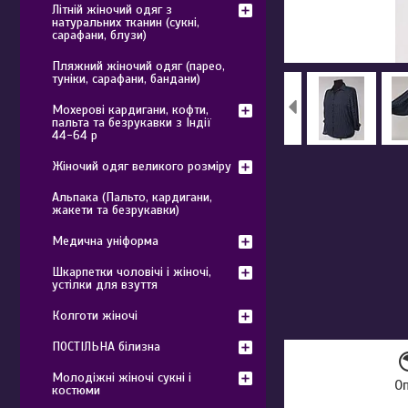
Літній жіночий одяг з
натуральних тканин (сукні,
сарафани, блузи)
Пляжний жіночий одяг (парео,
туніки, сарафани, бандани)
Мохерові кардигани, кофти,
пальта та безрукавки з Індії
44-64 р
Жіночий одяг великого розміру
Альпака (Пальто, кардигани,
жакети та безрукавки)
Медична уніформа
Шкарпетки чоловічі і жіночі,
устілки для взуття
Колготи жіночі
ПОСТІЛЬНА білизна
Молодіжні жіночі сукні і
О
костюми