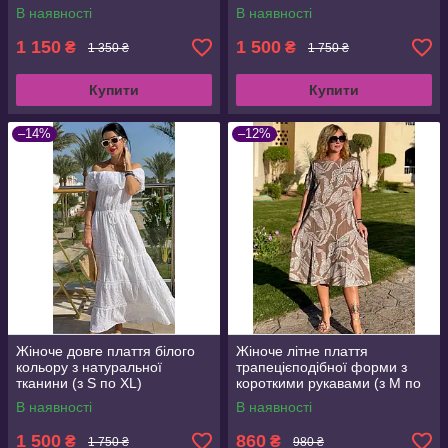
В наявності
В наявності
1 150
1 500
₴
₴
1 350 ₴
1 750 ₴
Купити
Купити
–14%
–12%
Жіноче довге плаття білого
Жіноче літне плаття
кольору з натуральної
трапецієподібної форми з
тканини (з S по XL)
короткими рукавами (з M по
3XL)
В наявності
В наявності
1 500
860
₴
₴
1 750 ₴
980 ₴