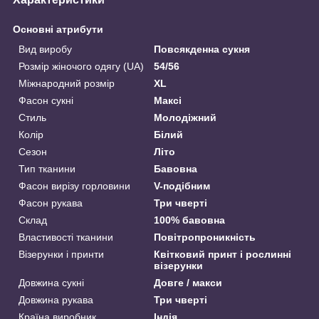
Основні атрибути
Вид виробу
Повсякденна сукня
Розмір жіночого одягу (UA)
54/56
Міжнародний розмір
XL
Фасон сукні
Максі
Стиль
Молодіжний
Колір
Білий
Сезон
Літо
Тип тканини
Бавовна
Фасон вирізу горловини
V-подібним
Фасон рукава
Три чверті
Склад
100% бавовна
Властивості тканини
Повітропроникність
Візерунки і принти
Квітковий принт і рослинні
візерунки
Довжина сукні
Довге / макси
Довжина рукава
Три чверті
Країна виробник
Індія