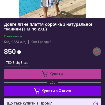
Довге літне плаття сорочка з натуральної
тканини (з M по 2XL)
В наявності
Код: 0223 инд
Опт і роздріб
850
₴
750 ₴
від 3 шт.
Купити
або
Купити з
Що таке купити з Пром?