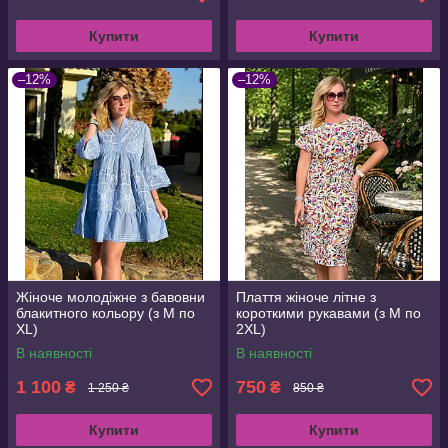
Купити
Купити
–12%
–12%
Жіноче молодіжне з бавовни
Плаття жіноче літне з
блакитного кольору (з M по
короткими рукавами (з M по
XL)
2XL)
В наявності
В наявності
1 100
750
₴
₴
1 250 ₴
850 ₴
Купити
Купити