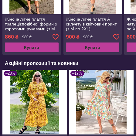
Жіноче літне плаття
Жіноче літне плаття А
Жіно
трапецієподібної форми з
силуету в квітковий принт
нату
короткими рукавами (з M
(з M по 2XL)
по X
по 3XL)
860
900
800
₴
₴
980 ₴
980 ₴
Купити
Купити
Акційні пропозиції та новинки
–20%
–17%