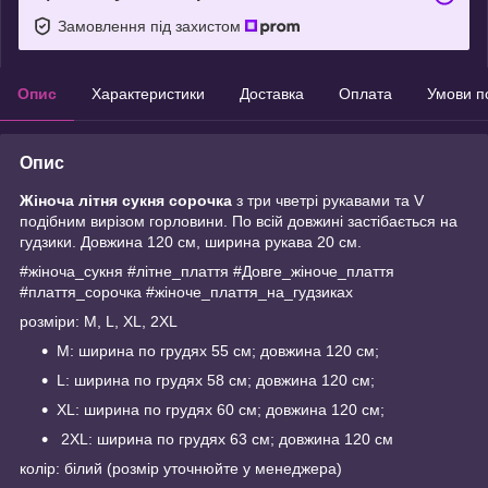
Замовлення під захистом
Опис
Характеристики
Доставка
Оплата
Умови п
Опис
Жіноча літня сукня сорочка
з три чветрі рукавами та V
подібним вирізом горловини. По всій довжині застібається на
гудзики. Довжина 120 см, ширина рукава 20 см.
#жіноча_сукня #літне_плаття #Довге_жіноче_плаття
#плаття_сорочка #жіноче_плаття_на_гудзиках
розміри: M, L, XL, 2XL
M: ширина по грудях 55 см; довжина 120 см;
L: ширина по грудях 58 см; довжина 120 см;
XL: ширина по грудях 60 см; довжина 120 см;
2XL: ширина по грудях 63 см; довжина 120 см
колір: білий (розмір уточнюйте у менеджера)