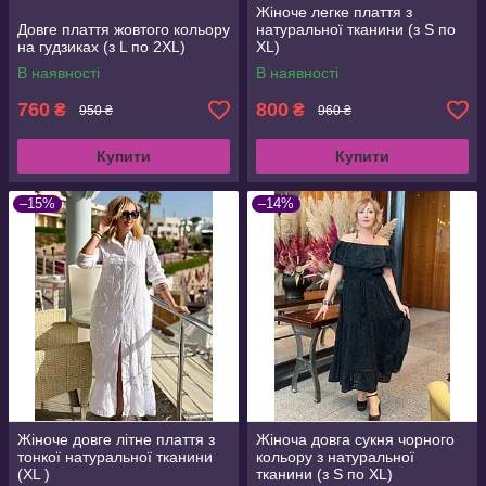
Жіноче легке плаття з
Довге плаття жовтого кольору
натуральної тканини (з S по
на гудзиках (з L по 2XL)
XL)
В наявності
В наявності
760
800
₴
₴
950 ₴
960 ₴
Купити
Купити
–15%
–14%
Жіноче довге літне плаття з
Жіноча довга сукня чорного
тонкої натуральної тканини
кольору з натуральної
(XL )
тканини (з S по XL)