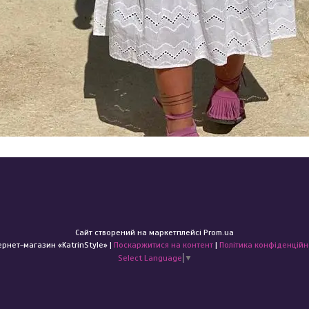
Сайт створений на маркетплейсі
Prom.ua
Інтернет-магазин «KatrinStyle» |
Поскаржитися на контент
|
Політика конфіденційн
Select Language
▼