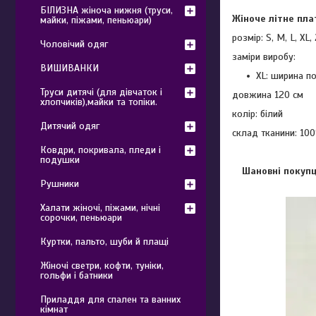
БІЛИЗНА жіноча нижня (труси,
Жіноче літне пл
майки, піжами, пеньюари)
розмір: S, M, L, XL,
Чоловічий одяг
заміри виробу:
ВИШИВАНКИ
XL: ширина по
Труси дитячі (для дівчаток і
довжина 120 см
хлопчиків),майки та топіки.
колір: білий
Дитячий одяг
склад тканини: 10
Ковдри, покривала, пледи і
подушки
Шановні покупц
Рушники
Халати жіночі, піжами, нічні
сорочки, пеньюари
Куртки, пальто, шуби й плащі
Жіночі светри, кофти, туніки,
гольфи і батники
Приладдя для спален та ванних
кімнат