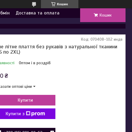
Кошик
обмін
Доставка та оплата
Кошик
Код:
070408-102 индв
ле літне плаття без рукавів з натуральної тканини
 S по 2XL)
аявності
Оптом і в роздріб
0 ₴
азати оптові ціни
Купити
Купити з