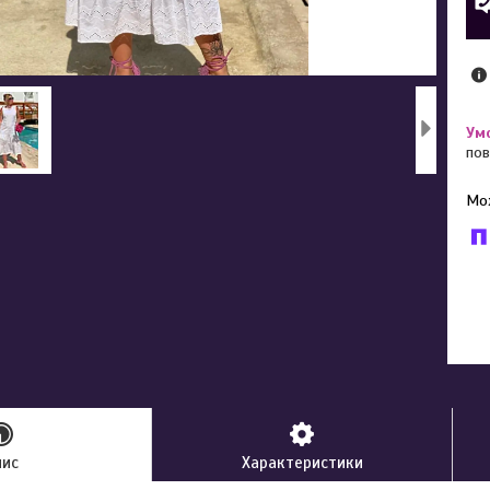
пов
У к
буд
пис
Характеристики