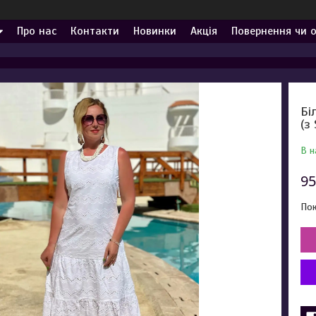
Про нас
Контакти
Новинки
Акція
Повернення чи 
Бі
(з
В н
95
Пок