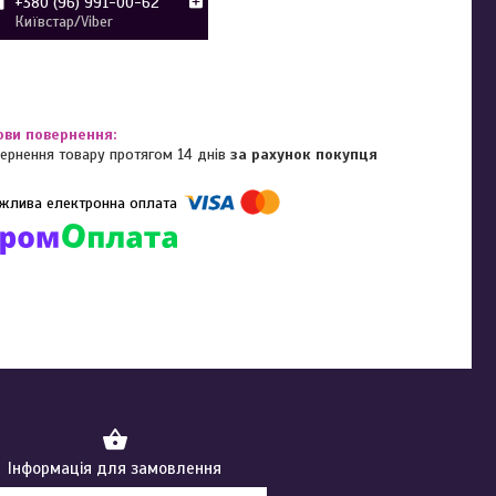
+380 (96) 991-00-62
Київстар/Viber
ернення товару протягом 14 днів
за рахунок покупця
омпанії підключені електронні платежі. Тепер ви можете купити
ь-який товар не покидаючи сайту.
Інформація для замовлення