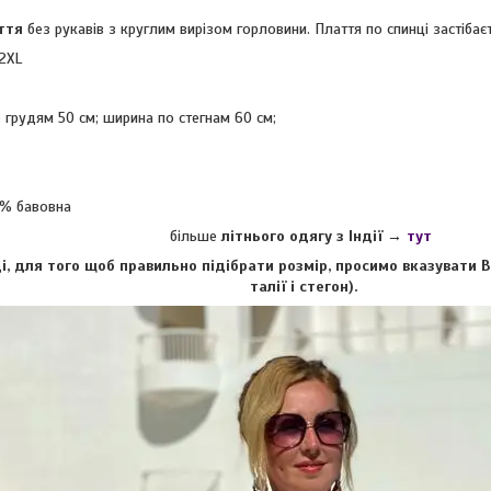
аття
без рукавів з круглим вирізом горловини.
Плаття по спинці застібає
 2XL
 грудям 50 см; ширина по стегнам 60 см;
0% бавовна
більше
літнього одягу з Індії
→
тут
і, для того щоб правильно підібрати розмір, просимо вказувати 
талії і стегон).