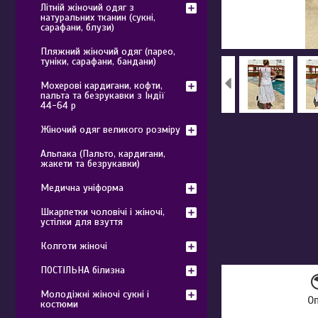
Літній жіночий одяг з
натуральних тканин (сукні,
сарафани, блузи)
Пляжний жіночий одяг (парео,
туніки, сарафани, бандани)
Мохерові кардигани, кофти,
пальта та безрукавки з Індії
44-64 р
Жіночий одяг великого розміру
Альпака (Пальто, кардигани,
жакети та безрукавки)
Медична уніформа
Шкарпетки чоловічі і жіночі,
устілки для взуття
Колготи жіночі
ПОСТІЛЬНА білизна
Молодіжні жіночі сукні і
О
костюми