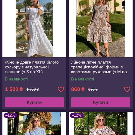
Жіноче довге плаття білого
Жіноче літне плаття
кольору з натуральної
трапецієподібної форми з
тканини (з S по XL)
короткими рукавами (з M по
3XL)
В наявності
В наявності
1 500
860
₴
₴
1 750 ₴
980 ₴
Купити
Купити
–12%
–12%