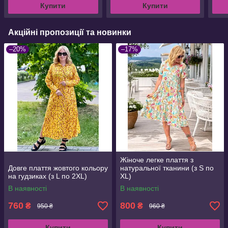
Купити
Купити
Акційні пропозиції та новинки
–20%
–17%
Жіноче легке плаття з
Довге плаття жовтого кольору
натуральної тканини (з S по
на гудзиках (з L по 2XL)
XL)
В наявності
В наявності
760
800
₴
₴
950 ₴
960 ₴
Купити
Купити