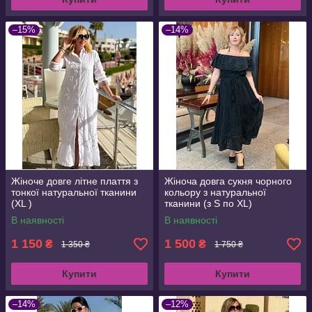
–15%
–14%
Жіноче довге літне плаття з
Жіноча довга сукня чорного
тонкої натуральної тканини
кольору з натуральної
(XL )
тканини (з S по XL)
В наявності
В наявності
1 150
1 500
₴
₴
1 350 ₴
1 750 ₴
Купити
Купити
–14%
–12%