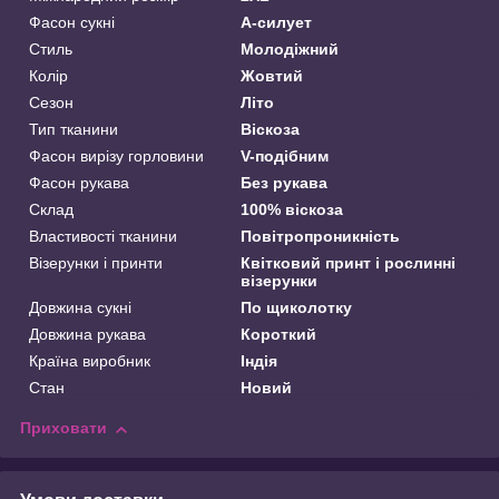
Фасон сукні
А-силует
Стиль
Молодіжний
Колір
Жовтий
Сезон
Літо
Тип тканини
Віскоза
Фасон вирізу горловини
V-подібним
Фасон рукава
Без рукава
Склад
100% віскоза
Властивості тканини
Повітропроникність
Візерунки і принти
Квітковий принт і рослинні
візерунки
Довжина сукні
По щиколотку
Довжина рукава
Короткий
Країна виробник
Індія
Стан
Новий
Приховати