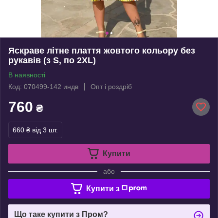
Яскраве літне плаття жовтого кольору без
рукавів (з S, по 2XL)
В наявності
Код: 070499-142 индв
Опт і роздріб
760
₴
660 ₴
від 3 шт.
Купити
або
Купити з
Що таке купити з Пром?