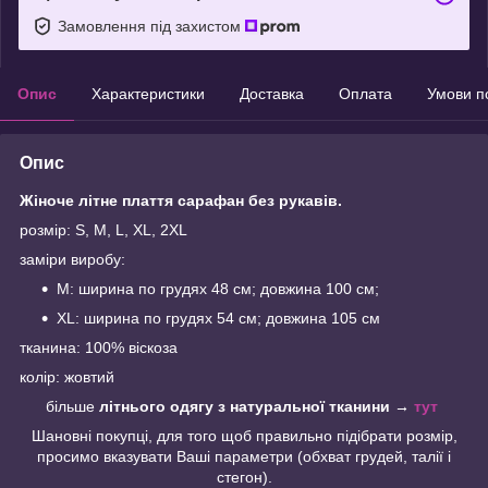
Замовлення під захистом
Опис
Характеристики
Доставка
Оплата
Умови п
Опис
Жіноче літне плаття сарафан без рукавів.
розмір: S, M, L, XL, 2XL
заміри виробу:
M: ширина по грудях 48 см; довжина 100 см;
XL: ширина по грудях 54 см; довжина 105 см
тканина: 100% віскоза
колір: жовтий
більше
літнього одягу з натуральної тканини
→
тут
Шановні покупці, для того щоб правильно підібрати розмір,
просимо вказувати Ваші параметри (обхват грудей, талії і
стегон).