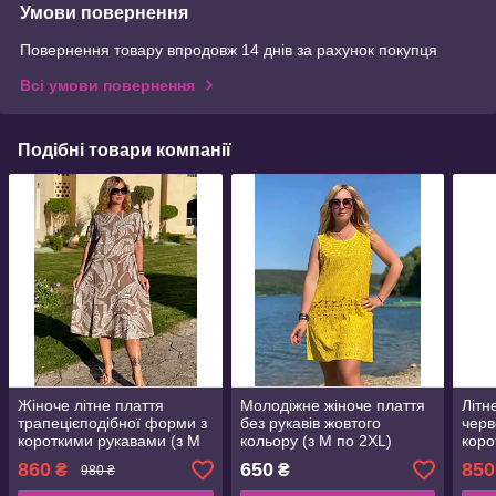
Умови повернення
Повернення товару впродовж 14 днів за рахунок покупця
Всі умови повернення
Подібні товари компанії
Жіноче літне плаття
Молодіжне жіноче плаття
Літн
трапецієподібної форми з
без рукавів жовтого
черв
короткими рукавами (з M
кольору (з M по 2XL)
коро
по 3XL)
по 2
860
650
850
₴
₴
980 ₴