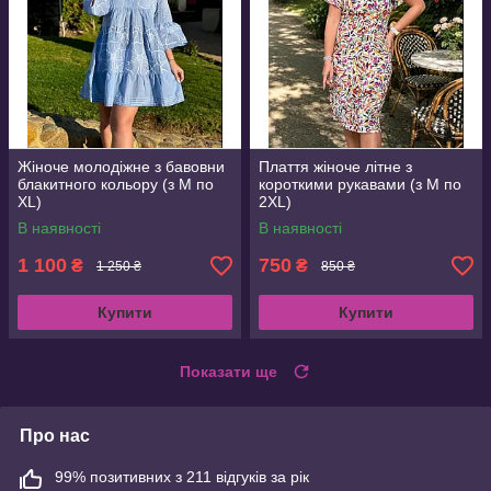
Жіноче молодіжне з бавовни
Плаття жіноче літне з
блакитного кольору (з M по
короткими рукавами (з M по
XL)
2XL)
В наявності
В наявності
1 100
750
₴
₴
1 250 ₴
850 ₴
Купити
Купити
Показати ще
Про нас
99% позитивних з 211 відгуків за рік