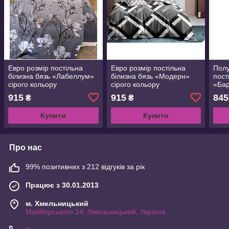
Евро розмір постільна
Евро розмір постільна
Полу
білизна бязь «Лабеллум»
білизна бязь «Модерн»
пост
сірого кольору
сірого кольору
«Бар
915
915
845
₴
₴
Купити
Купити
Про нас
99% позитивних з 212 відгуків за рік
Працює з 30.01.2013
м. Хмельницький
Майборського 14, Хмельницький, Україна