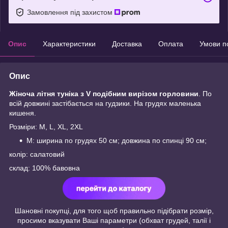
Замовлення під захистом
Опис
Характеристики
Доставка
Оплата
Умови п
Опис
Жіноча літня туніка з V подібним вирізом горловини
. По
всій довжині застібається на гудзики. На грудях маленька
кишеня.
Розміри: M, L, XL, 2XL
M: ширина по грудях 50 см; довжина по спинці 90 см;
колір: салатовий
склад: 100% бавовна
Шановні покупці, для того щоб правильно підібрати розмір,
просимо вказувати Ваші параметри (обхват грудей, талії і