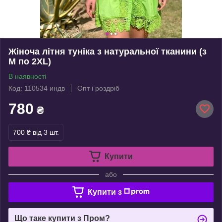
Жіноча літня туніка з натуральної тканини (з
M по 2XL)
В наявності
Код: 110534 индв
Опт і роздріб
780
₴
700 ₴
від 3 шт.
Купити
або
Купити з
Що таке купити з Пром?