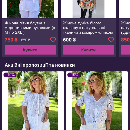
Жіноча літня блузка з
Жіноча туніка білого
Жіно
мереживними рукавами (з
кольору з натуральної
нату
M по 2XL )
тканини з коміром-стійкою
гудз
(з M по 2XL)
750
600
850
₴
₴
850 ₴
Купити
Купити
Акційні пропозиції та новинки
–19%
–19%