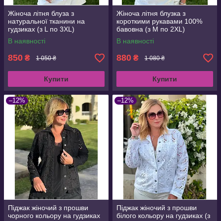
Жіноча літня блуза з
Жіноча літня блузка з
натуральної тканини на
короткими рукавами 100%
гудзиках (з L по 3XL)
бавовна (з M по 2XL)
В наявності
В наявності
850
880
₴
₴
1 050 ₴
1 080 ₴
Купити
Купити
–12%
–12%
Піджак жіночий з прошви
Піджак жіночий з прошви
чорного кольору на гудзиках
білого кольору на гудзиках (з