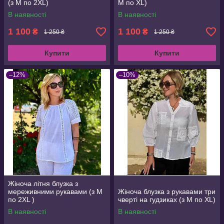
(з M по 2XL)
M по XL)
В наявності
В наявності
1 100
1 100
₴
₴
1 250 ₴
1 250 ₴
Купити
Купити
–12%
–10%
Жіноча літня блузка з
мереживними рукавами (з M
Жіноча блузка з рукавами три
по 2XL )
чверті на гудзиках (з M по XL)
В наявності
В наявності