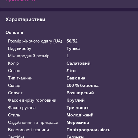
Характеристики
Основні
Розмір жіночого одягу (UA)
50/52
Вид виробу
Туніка
Міжнародний розмір
L
Колір
Салатовий
Сезон
Літо
Тип тканини
Бавовна
Склад
100 % бавовна
Силует
Розширений
Фасон вирізу горловини
Круглий
Фасон рукава
Три чверті
Стиль
Молодіжний
Оздоблення та прикраси
Мережива
Властивості тканини
Повітропроникність
Застібка
Гудзики