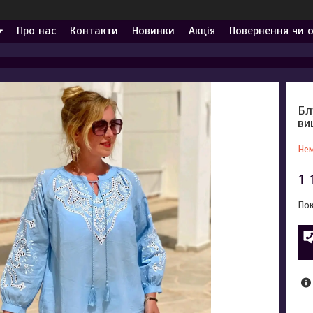
Про нас
Контакти
Новинки
Акція
Повернення чи 
Бл
ви
Нем
1 
Пок