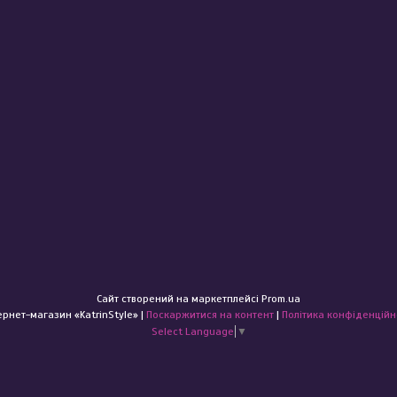
Сайт створений на маркетплейсі
Prom.ua
Інтернет-магазин «KatrinStyle» |
Поскаржитися на контент
|
Політика конфіденційн
Select Language
▼