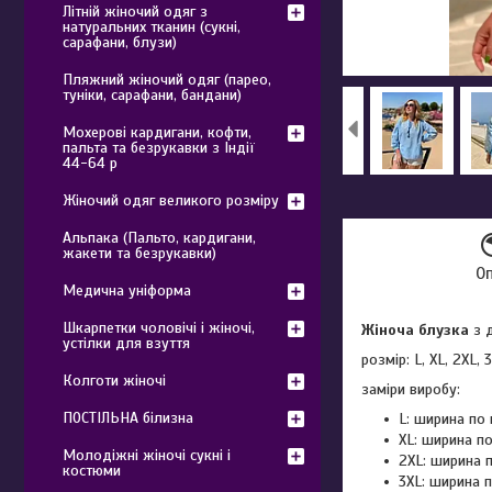
Літній жіночий одяг з
натуральних тканин (сукні,
сарафани, блузи)
Пляжний жіночий одяг (парео,
туніки, сарафани, бандани)
Мохерові кардигани, кофти,
пальта та безрукавки з Індії
44-64 р
Жіночий одяг великого розміру
Альпака (Пальто, кардигани,
жакети та безрукавки)
О
Медична уніформа
Шкарпетки чоловічі і жіночі,
Жіноча блузка
з д
устілки для взуття
розмір: L, XL, 2XL, 
Колготи жіночі
заміри виробу:
ПОСТІЛЬНА білизна
L: ширина по 
XL: ширина по
Молодіжні жіночі сукні і
2XL: ширина п
костюми
3XL: ширина п