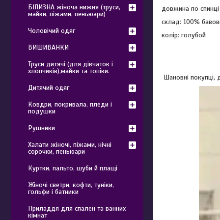
БІЛИЗНА жіноча нижня (труси,
довжина по спинці
майки, піжами, пеньюари)
склад: 100% бавов
Чоловічий одяг
колір: голубой
ВИШИВАНКИ
Труси дитячі (для дівчаток і
хлопчиків),майки та топіки.
Шановні покупці, д
Дитячий одяг
Ковдри, покривала, пледи і
подушки
Рушники
Халати жіночі, піжами, нічні
сорочки, пеньюари
Куртки, пальто, шуби й плащі
Жіночі светри, кофти, туніки,
гольфи і батники
Приладдя для спален та ванних
кімнат