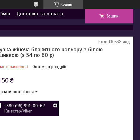
Кошик
обмін
Доставка та оплата
Кошик
Код:
110538 инд
узка жіноча блакитного кольору з білою
шивкою (з 54 по 60 р)
ає в наявності
Оптом і в роздріб
150 ₴
азати оптові ціни
+380 (96) 991-00-62
Київстар/Viber