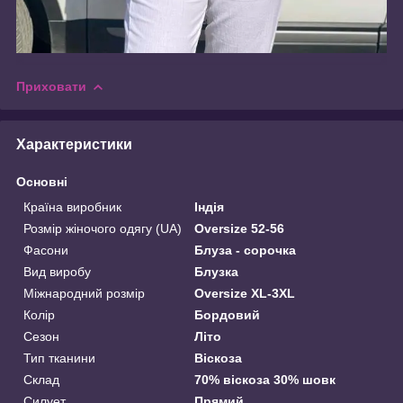
Приховати
Характеристики
Основні
Країна виробник
Індія
Розмір жіночого одягу (UA)
Oversize 52-56
Фасони
Блуза - сорочка
Вид виробу
Блузка
Міжнародний розмір
Oversize XL-3XL
Колір
Бордовий
Сезон
Літо
Тип тканини
Віскоза
Склад
70% віскоза 30% шовк
Силует
Прямий