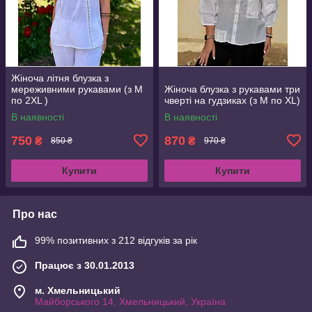
Жіноча літня блузка з
мереживними рукавами (з M
Жіноча блузка з рукавами три
по 2XL )
чверті на гудзиках (з M по XL)
В наявності
В наявності
750
870
₴
₴
850 ₴
970 ₴
Купити
Купити
Про нас
99% позитивних з 212 відгуків за рік
Працює з 30.01.2013
м. Хмельницький
Майборського 14, Хмельницький, Україна