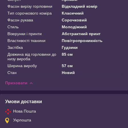
Фасон вирізу горловини
Відкладний комір
Тип сорочкового коміра
Класичний
Фасон рукава
Сорочковий
Стиль
Молодіжний
Візерунки і принти
Абстрактний принт
Властивості тканини
Повітропроникність
Застібка
Гудзики
Довжина від горловини до
85 см
низу вироба
Ширина виробу
57 см
Стан
Новий
Приховати
Умови доставки
Нова Пошта
Укрпошта