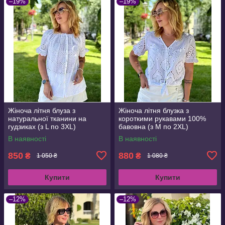
–19%
–19%
Жіноча літня блуза з
Жіноча літня блузка з
натуральної тканини на
короткими рукавами 100%
гудзиках (з L по 3XL)
бавовна (з M по 2XL)
В наявності
В наявності
850
880
₴
₴
1 050 ₴
1 080 ₴
Купити
Купити
–12%
–12%