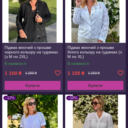
Піджак жіночий з прошви
Піджак жіночий з прошви
чорного кольору на гудзиках
білого кольору на гудзиках (з
(з M по 2XL)
M по XL)
В наявності
В наявності
1 100
1 100
₴
₴
1 250 ₴
1 250 ₴
Купити
Купити
–12%
–10%