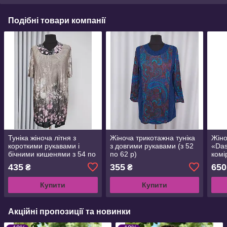
Подібні товари компанії
Туніка жіноча літня з
Жіноча трикотажна туніка
Жіно
короткими рукавами і
з довгими рукавами (з 52
«Das
бічними кишенями з 54 по
по 62 р)
комі
62 р
по 5
435
355
650
₴
₴
Купити
Купити
Акційні пропозиції та новинки