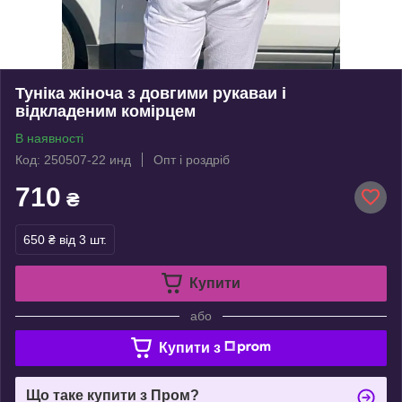
Туніка жіноча з довгими рукаваи і
відкладеним комірцем
В наявності
Код: 250507-22 инд
Опт і роздріб
710
₴
650 ₴
від 3 шт.
Купити
або
Купити з
Що таке купити з Пром?