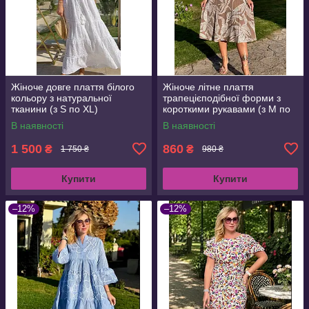
Жіноче довге плаття білого
Жіноче літне плаття
кольору з натуральної
трапецієподібної форми з
тканини (з S по XL)
короткими рукавами (з M по
3XL)
В наявності
В наявності
1 500
860
₴
₴
1 750 ₴
980 ₴
Купити
Купити
–12%
–12%