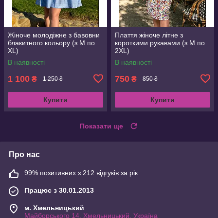
Жіноче молодіжне з бавовни
Плаття жіноче літне з
блакитного кольору (з M по
короткими рукавами (з M по
XL)
2XL)
В наявності
В наявності
1 100
750
₴
₴
1 250 ₴
850 ₴
Купити
Купити
Показати ще
Про нас
99% позитивних з 212 відгуків за рік
Працює з 30.01.2013
м. Хмельницький
Майборського 14, Хмельницький, Україна