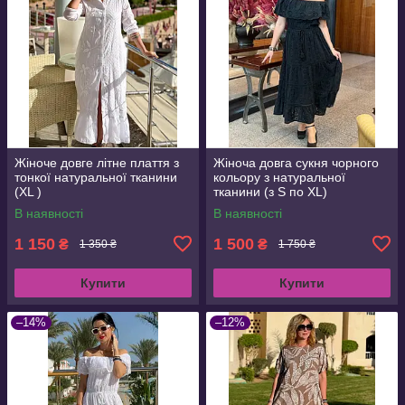
Жіноче довге літне плаття з
Жіноча довга сукня чорного
тонкої натуральної тканини
кольору з натуральної
(XL )
тканини (з S по XL)
В наявності
В наявності
1 150
1 500
₴
₴
1 350 ₴
1 750 ₴
Купити
Купити
–14%
–12%