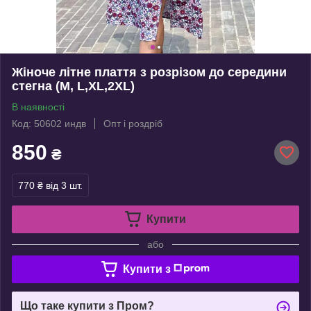
Жіноче літне плаття з розрізом до середини
стегна (M, L,XL,2XL)
В наявності
Код: 50602 индв
Опт і роздріб
850
₴
770 ₴
від 3 шт.
Купити
або
Купити з
Що таке купити з Пром?