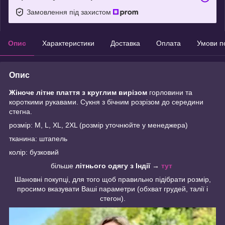
Замовлення під захистом
Опис
Характеристики
Доставка
Оплата
Умови п
Опис
Жіноче літне плаття з круглим вирізом
горловини та
короткими рукавами. Сукня з бічним розрізом до середини
стегна.
розмір: M, L, XL, 2XL (розмір уточнюйте у менеджера)
тканина: штапель
колір: бузковий
більше
літнього одягу з Індії
→
тут
Шановні покупці, для того щоб правильно підібрати розмір,
просимо вказувати Ваші параметри (обхват грудей, талії і
стегон).