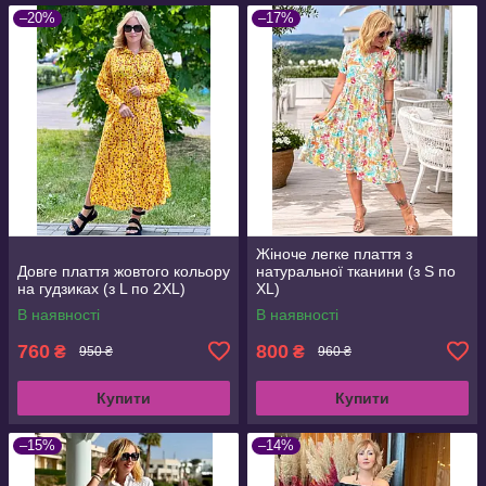
–20%
–17%
Жіноче легке плаття з
Довге плаття жовтого кольору
натуральної тканини (з S по
на гудзиках (з L по 2XL)
XL)
В наявності
В наявності
760
800
₴
₴
950 ₴
960 ₴
Купити
Купити
–15%
–14%