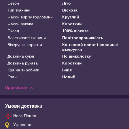
Сезон
Літо
Тип тканини
Віскоза
Фасон вирізу горловини
Круглий
Фасон рукава
Короткий
Склад
100% віскоза
Властивості тканини
Повітропроникність
Візерунки і принти
Квітковий принт і рослинні
візерунки
Довжина сукні
По щиколотку
Довжина рукава
Короткий
Країна виробник
Індія
Стан
Новий
Приховати
Умови доставки
Нова Пошта
Укрпошта