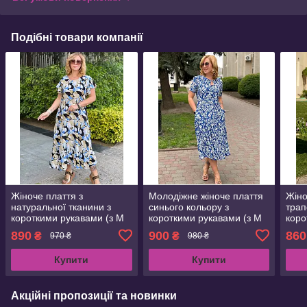
Подібні товари компанії
Жіноче плаття з
Молодіжне жіноче плаття
Жіно
натуральної тканини з
синього кольору з
трап
короткими рукавами (з M
короткими рукавами (з M
коро
по 2XL)
по 2XL)
по 3
890
900
860
₴
₴
970 ₴
980 ₴
Купити
Купити
Акційні пропозиції та новинки