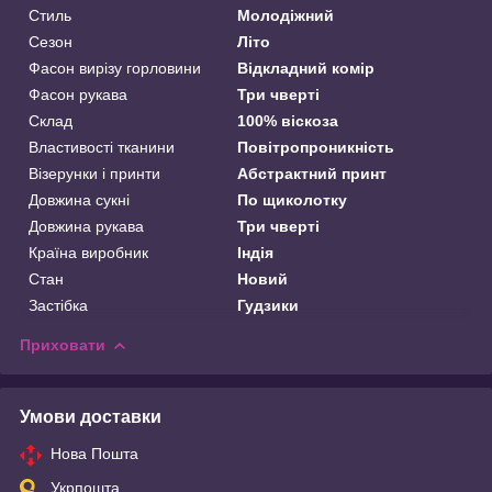
Стиль
Молодіжний
Сезон
Літо
Фасон вирізу горловини
Відкладний комір
Фасон рукава
Три чверті
Склад
100% віскоза
Властивості тканини
Повітропроникність
Візерунки і принти
Абстрактний принт
Довжина сукні
По щиколотку
Довжина рукава
Три чверті
Країна виробник
Індія
Стан
Новий
Застібка
Гудзики
Приховати
Умови доставки
Нова Пошта
Укрпошта