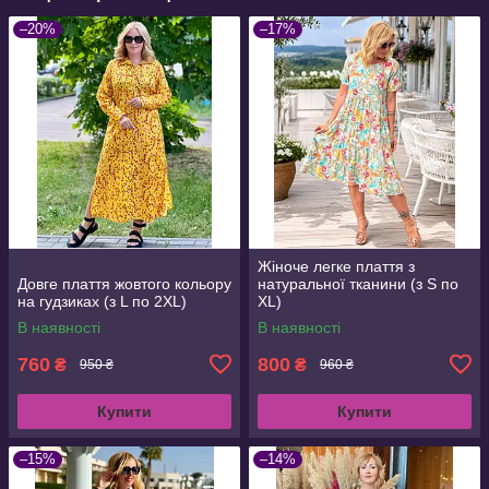
–20%
–17%
Жіноче легке плаття з
Довге плаття жовтого кольору
натуральної тканини (з S по
на гудзиках (з L по 2XL)
XL)
В наявності
В наявності
760
800
₴
₴
950 ₴
960 ₴
Купити
Купити
–15%
–14%