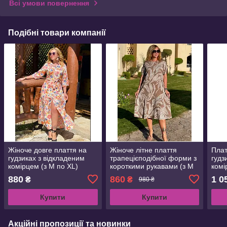
Всі умови повернення
Подібні товари компанії
Жіноче довге плаття на
Жіноче літне плаття
Плат
гудзиках з відкладеним
трапецієподібної форми з
гудз
комірцем (з M по XL)
короткими рукавами (з M
комі
по 3XL)
880
860
1 0
₴
₴
980 ₴
Купити
Купити
Акційні пропозиції та новинки