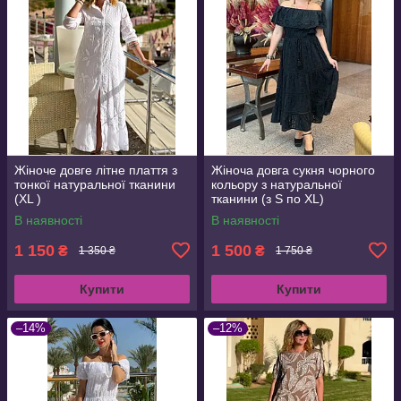
Жіноче довге літне плаття з
Жіноча довга сукня чорного
тонкої натуральної тканини
кольору з натуральної
(XL )
тканини (з S по XL)
В наявності
В наявності
1 150
1 500
₴
₴
1 350 ₴
1 750 ₴
Купити
Купити
–14%
–12%