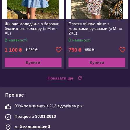
Жіноче молодіжне з бавовни
Плаття жіноче літне з
блакитного кольору (з M по
короткими рукавами (з M по
XL)
2XL)
В наявності
В наявності
1 100
750
₴
₴
1 250 ₴
850 ₴
Купити
Купити
Показати ще
Про нас
99% позитивних з 212 відгуків за рік
Працює з 30.01.2013
м. Хмельницький