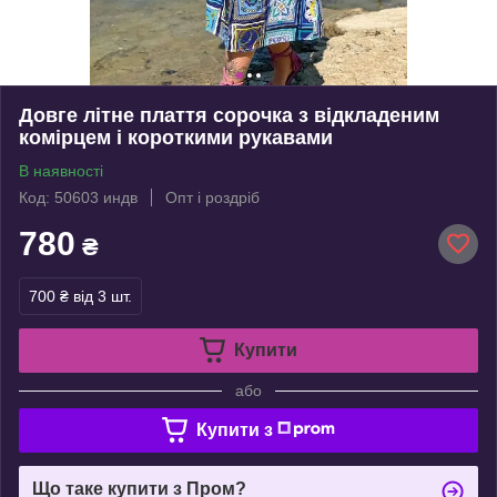
Довге літне плаття сорочка з відкладеним
комірцем і короткими рукавами
В наявності
Код: 50603 индв
Опт і роздріб
780
₴
700 ₴
від 3 шт.
Купити
або
Купити з
Що таке купити з Пром?