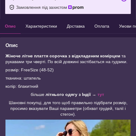
Замовлення під захистом
Опис
Характеристики
Доставка
Оплата
Умови п
Опис
Жіноче літне плаття сорочка з відкладеним комірцем
та
рукавами три чверті. По всій довжині застібається на гудзики.
розмір: FreeSize (48-52)
тканина: штапель
колір: блакитний
більше
літнього одягу з Індії
→
тут
Шановні покупці, для того щоб правильно підібрати розмір,
просимо вказувати Ваші параметри (обхват грудей, талії і
стегон).