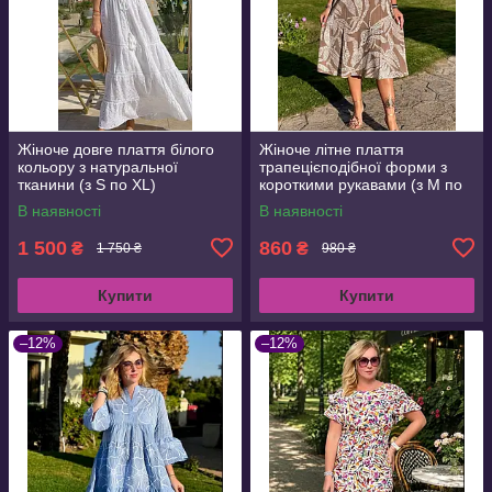
Жіноче довге плаття білого
Жіноче літне плаття
кольору з натуральної
трапецієподібної форми з
тканини (з S по XL)
короткими рукавами (з M по
3XL)
В наявності
В наявності
1 500
860
₴
₴
1 750 ₴
980 ₴
Купити
Купити
–12%
–12%