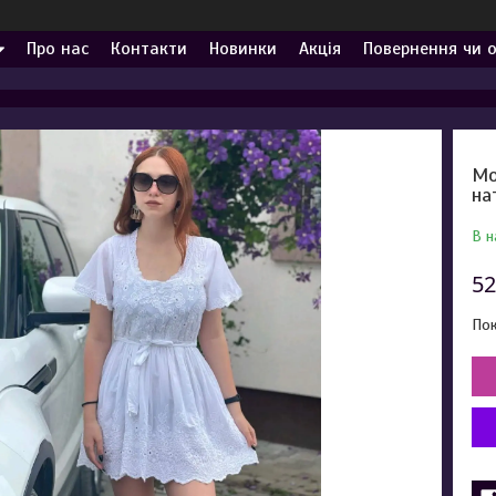
Про нас
Контакти
Новинки
Акція
Повернення чи 
Мо
на
В н
52
Пок