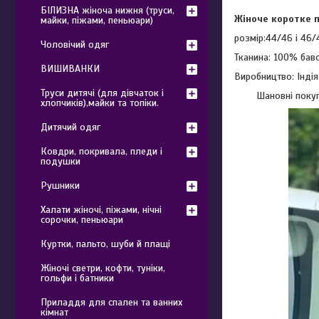
БІЛИЗНА жіноча нижня (труси,
Жіноче коротке п
майки, піжами, пеньюари)
розмір:44/46 і 46/
Чоловічий одяг
Тканина: 100% бав
ВИШИВАНКИ
Виробництво: Індія
Труси дитячі (для дівчаток і
Шановні покуп
хлопчиків),майки та топіки.
Дитячий одяг
Ковдри, покривала, пледи і
подушки
Рушники
Халати жіночі, піжами, нічні
сорочки, пеньюари
Куртки, пальто, шуби й плащі
Жіночі светри, кофти, туніки,
гольфи і батники
Приладдя для спален та ванних
кімнат