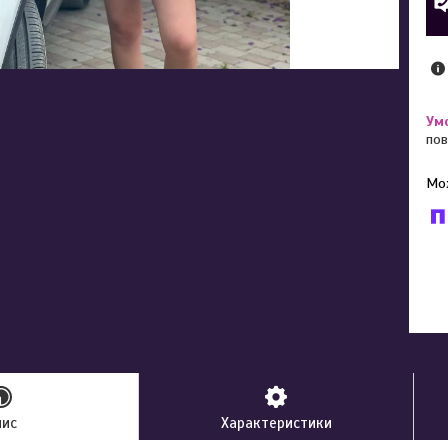
пов
У к
буд
пис
Характеристики