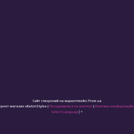
Сайт створений на маркетплейсі
Prom.ua
Інтернет-магазин «KatrinStyle» |
Поскаржитися на контент
|
Політика конфіденційн
Select Language
▼