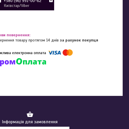
+380 (96) 991-00-62
Київстар/Viber
ернення товару протягом 14 днів
за рахунок покупця
омпанії підключені електронні платежі. Тепер ви можете купити
ь-який товар не покидаючи сайту.
Інформація для замовлення