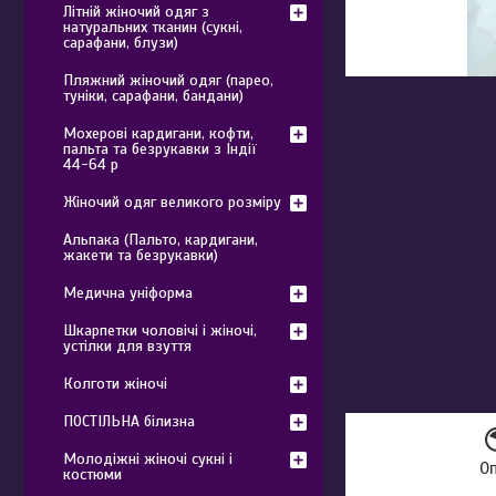
Літній жіночий одяг з
натуральних тканин (сукні,
сарафани, блузи)
Пляжний жіночий одяг (парео,
туніки, сарафани, бандани)
Мохерові кардигани, кофти,
пальта та безрукавки з Індії
44-64 р
Жіночий одяг великого розміру
Альпака (Пальто, кардигани,
жакети та безрукавки)
Медична уніформа
Шкарпетки чоловічі і жіночі,
устілки для взуття
Колготи жіночі
ПОСТІЛЬНА білизна
Молодіжні жіночі сукні і
О
костюми