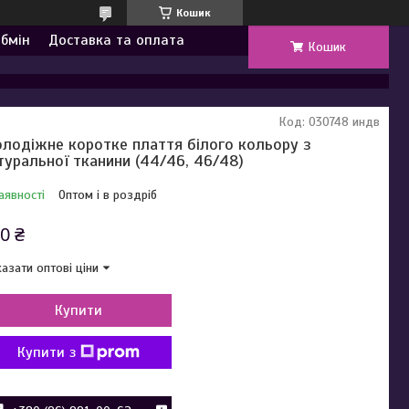
Кошик
обмін
Доставка та оплата
Кошик
Код:
030748 индв
лодіжне коротке плаття білого кольору з
туральної тканини (44/46, 46/48)
аявності
Оптом і в роздріб
0 ₴
азати оптові ціни
Купити
Купити з