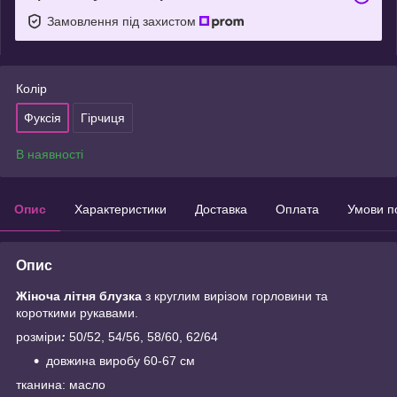
Замовлення під захистом
Колір
Фуксія
Гірчиця
В наявності
Опис
Характеристики
Доставка
Оплата
Умови п
Опис
Жіноча літня блузка
з круглим вирізом горловини та
короткими рукавами.
розміри
:
50/52, 54/56, 58/60,
62/64
довжина виробу 60-67 см
тканина: масло