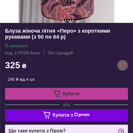
Блуза жіноча літня «Перо» з короткими
рукавами (з 50 по 64 р)
В наявності
Код: 170709 бксус
Опт і роздріб
325
₴
245 ₴
від 4 шт.
Купити
або
Купити з
Що таке купити з Пром?