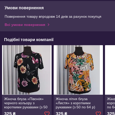
Умови повернення
Повернення товару впродовж 14 днів за рахунок покупця
Всі умови повернення
Подібні товари компанії
Жіноча блуза «Півонія»
Жіноча літня блуза
Жіно
чорного кольору з
«Листя» з короткими
коро
короткими рукавами (з 50
рукавами (з 50 по 64 р)
по 6
по 64 р)
325
325
325
₴
₴