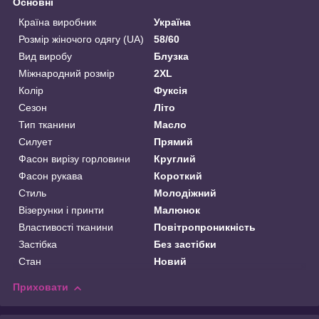
Основні
Країна виробник
Україна
Розмір жіночого одягу (UA)
58/60
Вид виробу
Блузка
Міжнародний розмір
2XL
Колір
Фуксія
Сезон
Літо
Тип тканини
Масло
Силует
Прямий
Фасон вирізу горловини
Круглий
Фасон рукава
Короткий
Стиль
Молодіжний
Візерунки і принти
Малюнок
Властивості тканини
Повітропроникність
Застібка
Без застібки
Стан
Новий
Приховати