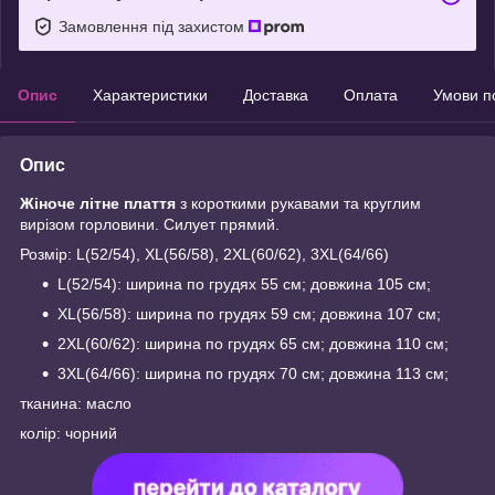
Замовлення під захистом
Опис
Характеристики
Доставка
Оплата
Умови п
Опис
Жіноче літне плаття
з короткими рукавами та круглим
вирізом горловини. Силует прямий.
Розмір: L(52/54), XL(56/58), 2XL(60/62), 3XL(64/66)
L(52/54): ширина по грудях 55 см; довжина 105 см;
XL(56/58): ширина по грудях 59 см; довжина 107 см;
2XL(60/62): ширина по грудях 65 см; довжина 110 см;
3XL(64/66): ширина по грудях 70 см; довжина 113 см;
тканина: масло
колір: чорний