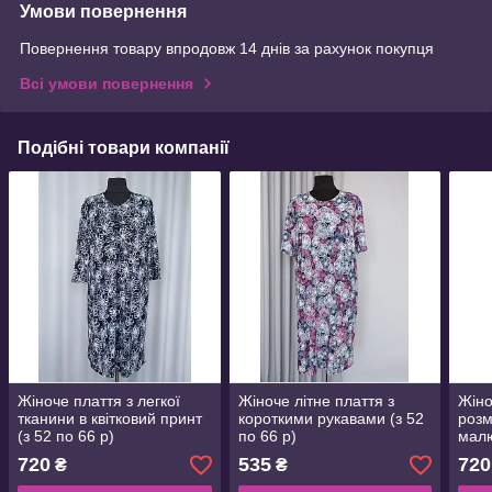
Умови повернення
Повернення товару впродовж 14 днів за рахунок покупця
Всі умови повернення
Подібні товари компанії
Жіноче плаття з легкої
Жіноче літне плаття з
Жіно
тканини в квітковий принт
короткими рукавами (з 52
розм
(з 52 по 66 р)
по 66 р)
малю
720
535
720
₴
₴