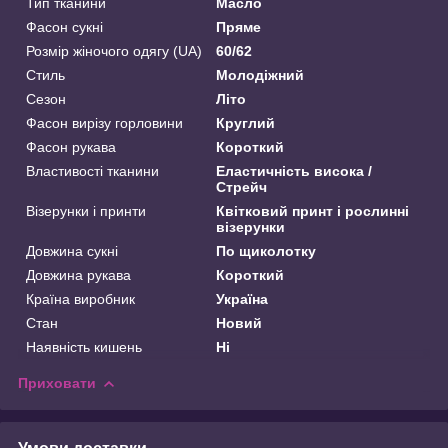
Тип тканини
Масло
Фасон сукні
Пряме
Розмір жіночого одягу (UA)
60/62
Стиль
Молодіжний
Сезон
Літо
Фасон вирізу горловини
Круглий
Фасон рукава
Короткий
Властивості тканини
Еластичність висока /
Стрейч
Візерунки і принти
Квітковий принт і рослинні
візерунки
Довжина сукні
По щиколотку
Довжина рукава
Короткий
Країна виробник
Україна
Стан
Новий
Наявність кишень
Ні
Приховати