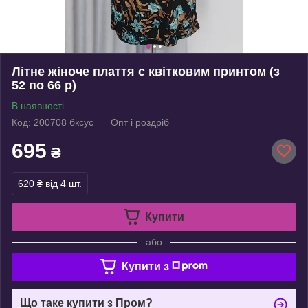
Літне жіноче плаття с квітковим принтом (з
52 по 66 р)
В наявності
Код: 200708 бксус
Опт і роздріб
695
₴
620 ₴
від 4 шт.
Купити
або
Купити з
Що таке купити з Пром?