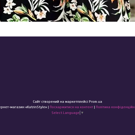
Сайт створений на маркетплейсі
Prom.ua
Інтернет-магазин «KatrinStyle» |
Поскаржитися на контент
|
Політика конфіденційн
Select Language
▼