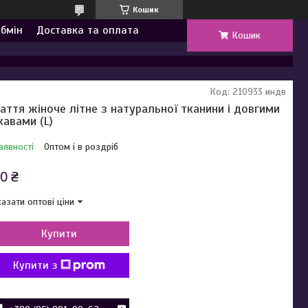
Кошик
обмін
Доставка та оплата
Кошик
Код:
210933 индв
аття жіноче літне з натуральної тканини і довгими
кавами (L)
аявності
Оптом і в роздріб
0 ₴
азати оптові ціни
Купити
Купити з