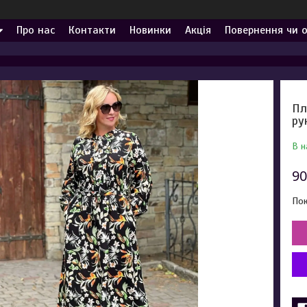
Про нас
Контакти
Новинки
Акція
Повернення чи 
Пл
ру
В н
90
Пок