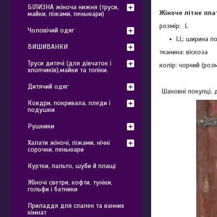
БІЛИЗНА жіноча нижня (труси,
Жіноче літне пла
майки, піжами, пеньюари)
розмір: L
Чоловічий одяг
LL: ширина п
ВИШИВАНКИ
тканина: віскоза
Труси дитячі (для дівчаток і
колір: чорний (ро
хлопчиків),майки та топіки.
Дитячий одяг
Шановні покупці, д
Ковдри, покривала, пледи і
подушки
Рушники
Халати жіночі, піжами, нічні
сорочки, пеньюари
Куртки, пальто, шуби й плащі
Жіночі светри, кофти, туніки,
гольфи і батники
Приладдя для спален та ванних
кімнат