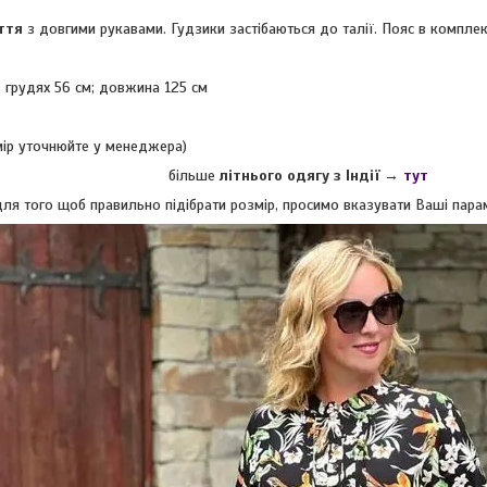
ття
з довгими рукавами. Гудзики застібаються до талії. Пояс в комплек
о грудях 56 см; довжина 125 см
змір уточнюйте у менеджера)
більше
літнього одягу з Індії
→
тут
ля того щоб правильно підібрати розмір, просимо вказувати Ваші парамет