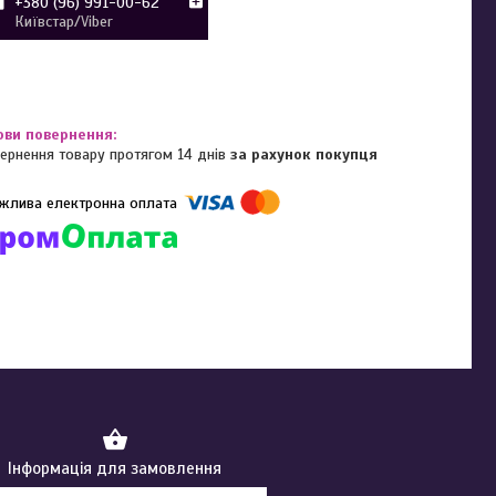
+380 (96) 991-00-62
Київстар/Viber
ернення товару протягом 14 днів
за рахунок покупця
омпанії підключені електронні платежі. Тепер ви можете купити
ь-який товар не покидаючи сайту.
Інформація для замовлення