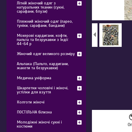
Літній жіночий одяг з
натуральних тканин (сукні,
сарафани, блузи)
Пляжний жіночий одяг (парео,
туніки, сарафани, бандани)
Мохерові кардигани, кофти,
пальта та безрукавки з Індії
44-64 р
Жіночий одяг великого розміру
Альпака (Пальто, кардигани,
жакети та безрукавки)
Медична уніформа
Шкарпетки чоловічі і жіночі,
устілки для взуття
Колготи жіночі
ПОСТІЛЬНА білизна
Молодіжні жіночі сукні і
О
костюми