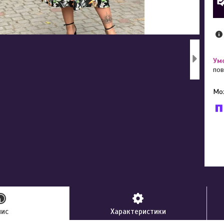
пов
У к
буд
пис
Характеристики