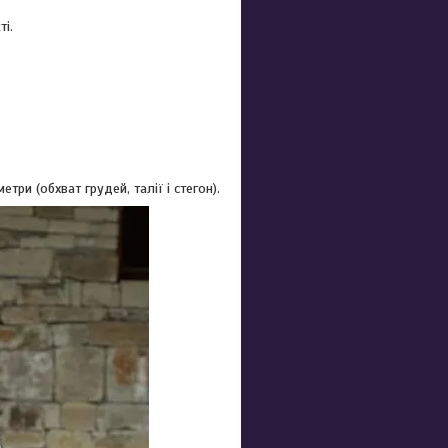
ті.
ри (обхват грудей, талії і стегон).