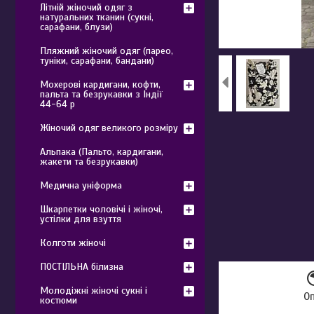
Літній жіночий одяг з
натуральних тканин (сукні,
сарафани, блузи)
Пляжний жіночий одяг (парео,
туніки, сарафани, бандани)
Мохерові кардигани, кофти,
пальта та безрукавки з Індії
44-64 р
Жіночий одяг великого розміру
Альпака (Пальто, кардигани,
жакети та безрукавки)
Медична уніформа
Шкарпетки чоловічі і жіночі,
устілки для взуття
Колготи жіночі
ПОСТІЛЬНА білизна
Молодіжні жіночі сукні і
О
костюми