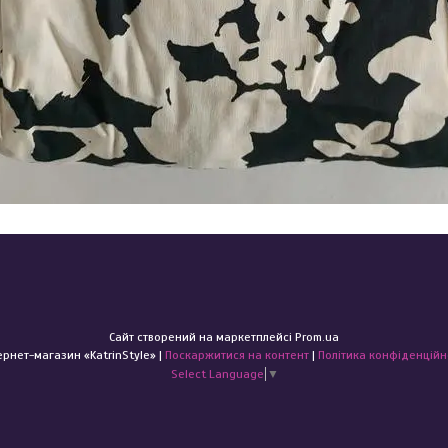
Сайт створений на маркетплейсі
Prom.ua
Інтернет-магазин «KatrinStyle» |
Поскаржитися на контент
|
Політика конфіденційн
Select Language
▼