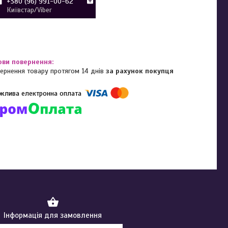
+380 (96) 991-00-62
Київстар/Viber
ернення товару протягом 14 днів
за рахунок покупця
омпанії підключені електронні платежі. Тепер ви можете купити
ь-який товар не покидаючи сайту.
Інформація для замовлення