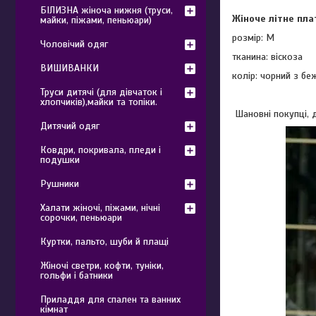
БІЛИЗНА жіноча нижня (труси,
Жіноче літне пла
майки, піжами, пеньюари)
розмір: M
Чоловічий одяг
тканина: віскоза
ВИШИВАНКИ
колір: чорний з б
Труси дитячі (для дівчаток і
хлопчиків),майки та топіки.
Шановні покупці, д
Дитячий одяг
Ковдри, покривала, пледи і
подушки
Рушники
Халати жіночі, піжами, нічні
сорочки, пеньюари
Куртки, пальто, шуби й плащі
Жіночі светри, кофти, туніки,
гольфи і батники
Приладдя для спален та ванних
кімнат