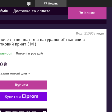
Кошик
обмін
Доставка та оплата
Кошик
Код:
210938 индв
ноче літне плаття з натуральної тканини в
ітковий принт ( M )
аявності
Оптом і в роздріб
0 ₴
азати оптові ціни
Купити
Купити з