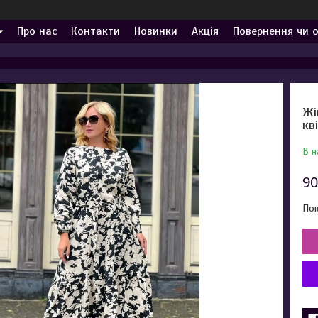
Про нас
Контакти
Новинки
Акція
Повернення чи 
Жі
кв
В н
90
Пок