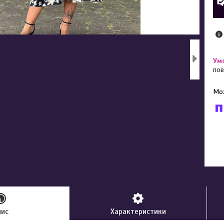
пов
У к
буд
пис
Характеристики