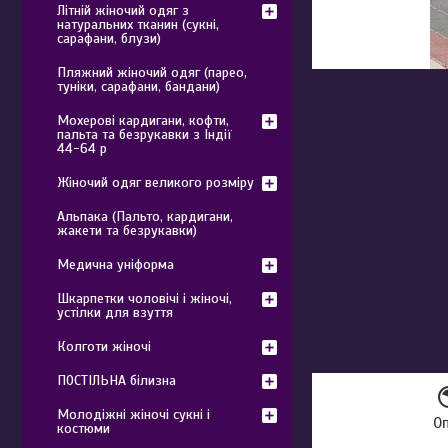
Літній жіночий одяг з
натуральних тканин (сукні,
сарафани, блузи)
Пляжний жіночий одяг (парео,
туніки, сарафани, бандани)
Мохерові кардигани, кофти,
пальта та безрукавки з Індії
44-64 р
Жіночий одяг великого розміру
Альпака (Пальто, кардигани,
жакети та безрукавки)
Медична уніформа
Шкарпетки чоловічі і жіночі,
устілки для взуття
Колготи жіночі
ПОСТІЛЬНА білизна
Молодіжні жіночі сукні і
О
костюми