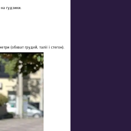
 на гудзики.
ри (обхват грудей, талії і стегон).