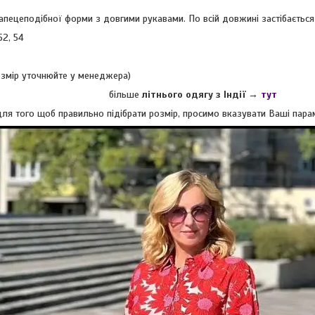
апецеподібної форми з довгими рукавами. По всій довжині застібається
52, 54
розмір уточнюйте у менеджера)
більше
літнього одягу з Індії
→
тут
ля того щоб правильно підібрати розмір, просимо вказувати Ваші парамет