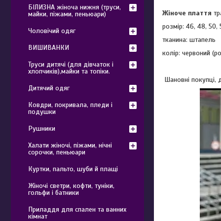
БІЛИЗНА жіноча нижня (труси,
Жіноче плаття
тр
майки, піжами, пеньюари)
розмір: 46, 48, 50, 
Чоловічий одяг
тканина: штапель
ВИШИВАНКИ
колір: червоний (
Труси дитячі (для дівчаток і
хлопчиків),майки та топіки.
Шановні покупці, д
Дитячий одяг
Ковдри, покривала, пледи і
подушки
Рушники
Халати жіночі, піжами, нічні
сорочки, пеньюари
Куртки, пальто, шуби й плащі
Жіночі светри, кофти, туніки,
гольфи і батники
Приладдя для спален та ванних
кімнат