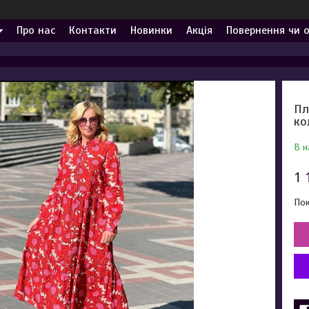
Про нас
Контакти
Новинки
Акція
Повернення чи 
Пл
ко
В н
1 
Пок