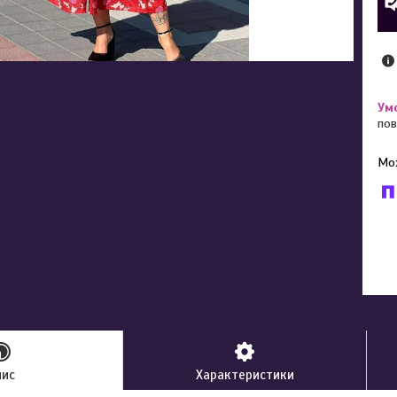
пов
У к
буд
пис
Характеристики