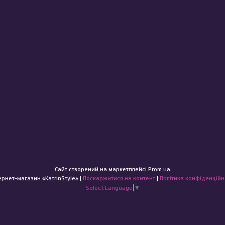
Сайт створений на маркетплейсі
Prom.ua
Інтернет-магазин «KatrinStyle» |
Поскаржитися на контент
|
Політика конфіденційн
Select Language
▼