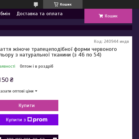
Кошик
обмін
Доставка та оплата
Кошик
Код:
240944 индв
аття жіноче трапецеподібної форми червоного
льору з натуральної тканини (з 46 по 54)
аявності
Оптом і в роздріб
150 ₴
азати оптові ціни
Купити
Купити з