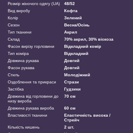
Розмір жіночого одягу (UA)
48/52
Вид виробу
Кофта
Колір
Зелений
Сезон
Весна/Осінь
Тип тканини
Акрил
Склад
70% акрил, 30% віскоза
Фасон вирізу горловини
Відкладний комір
Тип коміра
Відкладний
Довжина рукава
Довгий
Фасон рукава
Довгий
Стиль
Молодіжний
Оздоблення та прикраси
Стрази
Застібка
Гудзики
Довжина від горловини до
70 см
низу вироба
Довжина рукава вироба
60 см
Властивості тканини
Еластичність висока /
Стрейч
Кількість кишень
2 шт.