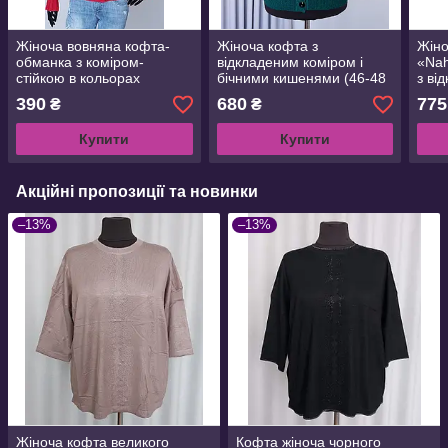
Жіноча вовняна кофта-
Жіноча кофта з
Жіно
обманка з коміром-
відкладеним коміром і
«Nah
стійкою в кольорах
бічними кишенями (46-48
з ві
р)
54 р
390
680
775
₴
₴
Купити
Купити
Акційні пропозиції та новинки
–13%
–13%
Жіноча кофта великого
Кофта жіноча чорного