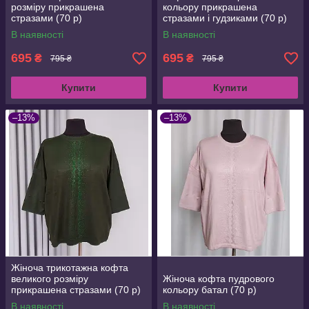
розміру прикрашена
кольору прикрашена
стразами (70 р)
стразами і гудзиками (70 р)
В наявності
В наявності
695
695
₴
₴
795 ₴
795 ₴
Купити
Купити
–13%
–13%
Жіноча трикотажна кофта
великого розміру
Жіноча кофта пудрового
прикрашена стразами (70 р)
кольору батал (70 р)
в кольорах
В наявності
В наявності