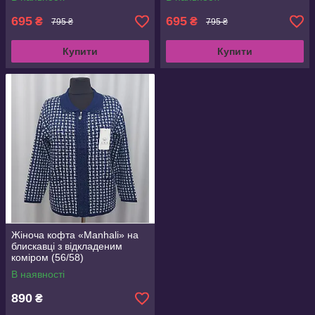
695
695
₴
₴
795 ₴
795 ₴
Купити
Купити
Жіноча кофта «Manhali» на
блискавці з відкладеним
коміром (56/58)
В наявності
890
₴