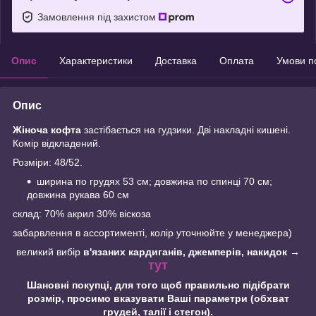
Замовлення під захистом
Опис
Характеристики
Доставка
Оплата
Умови п
Опис
Жіноча кофта
застібається на гудзики. Дві накладні кишені.
Комір відкладений.
Розміри: 48/52.
ширина по грудях 53 см; довжина по спинці 70 см;
довжина рукава 60 см
склад: 70% акрил 30% віскоза
забарвлення в ассортименті, колір уточнюйте у менеджера)
великий вибір
в'язаних кардиганів, джемперів, накидок →
тут
Шановні покупці, для того щоб правильно підібрати
розмір, просимо вказувати Ваші параметри (обхват
грудей, талії і стегон).