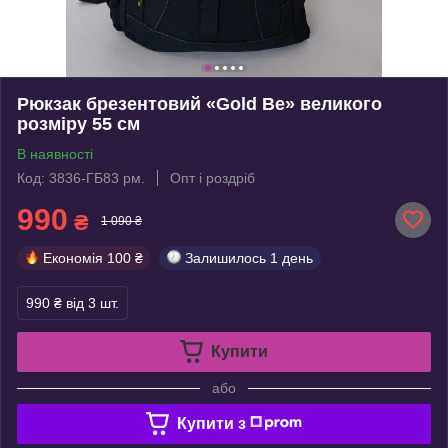
Рюкзак брезентовий «Gold Be» великого
розміру 55 см
В наявності
Код: 3836-ГБ83 рм.
Опт і роздріб
990
₴
1 090 ₴
Економія
100 ₴
Залишилось
1 день
990 ₴
від 3 шт.
Купити
або
Купити з