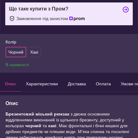
Що таке купити з Пром?
Замовлення під захистом
Колір
Чорний
Хакі
В наявності
Опис
Характеристики
Доставка
Оплата
Умови п
Опис
Брезентовий міський рюкзак
з двома основними
відділеннями виконаний із щільного брезенту, доступний у
кольорах
чорний
та
хакі
. Має фронтальні і бічні кишені для
дрібних предметів чи пляшки води. М'яка спинка та посилені
лямки забеспечуть комфорт навіть при тривалому носінні.