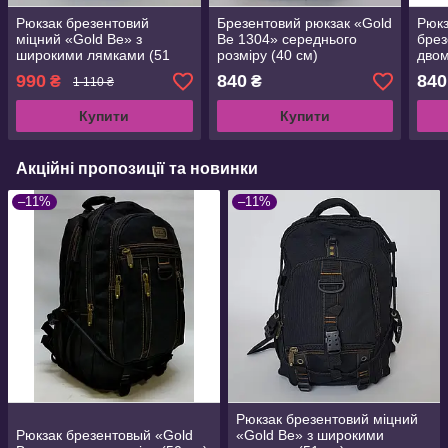
Рюкзак брезентовий
Брезентовий рюкзак «Gold
Рюкз
міцний «Gold Be» з
Be 1304» середнього
брез
широкими лямками (51
розміру (40 см)
дво
см)
відд
990
840
840
₴
₴
1 110 ₴
см)
Купити
Купити
Акційні пропозиції та новинки
–11%
–11%
Рюкзак брезентовий міцний
Рюкзак брезентовый «Gold
«Gold Be» з широкими