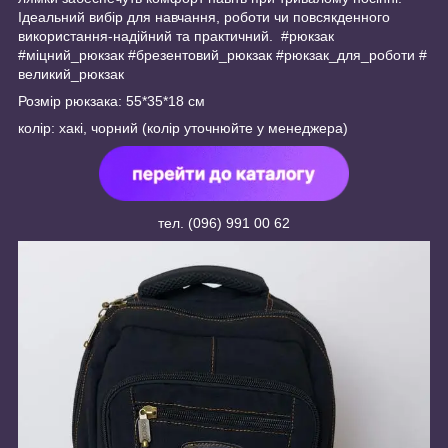
Ідеальний вибір для навчання, роботи чи повсякденного
використання-надійний та практичний. #рюкзак
#міцний_рюкзак #брезентовий_рюкзак #рюкзак_для_роботи #
великий_рюкзак
Розмір рюкзака: 55*35*18 см
колір: хакі, чорний (колір уточнюйте у менеджера)
тел. (096) 991 00 62