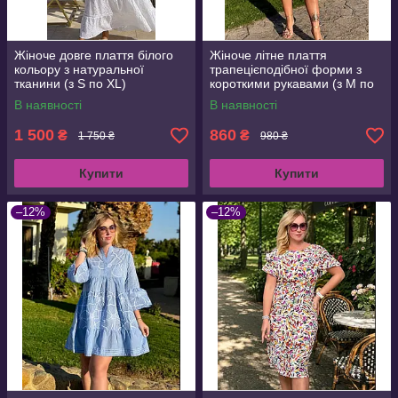
Жіноче довге плаття білого
Жіноче літне плаття
кольору з натуральної
трапецієподібної форми з
тканини (з S по XL)
короткими рукавами (з M по
3XL)
В наявності
В наявності
1 500
860
₴
₴
1 750 ₴
980 ₴
Купити
Купити
–12%
–12%