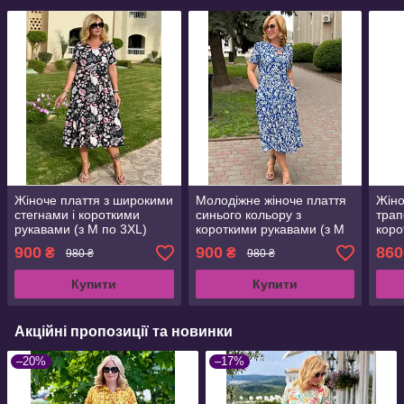
Жіноче плаття з широкими
Молодіжне жіноче плаття
Жіно
стегнами і короткими
синього кольору з
трап
рукавами (з M по 3XL)
короткими рукавами (з M
коро
по 2XL)
по 3
900
900
860
₴
₴
980 ₴
980 ₴
Купити
Купити
Акційні пропозиції та новинки
–20%
–17%