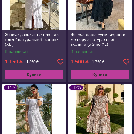
Жіноче довге літне плаття з
Жіноча довга сукня чорного
тонкої натуральної тканини
кольору з натуральної
(XL )
тканини (з S по XL)
В наявності
В наявності
1 150
1 500
₴
₴
1 350 ₴
1 750 ₴
Купити
Купити
–14%
–12%