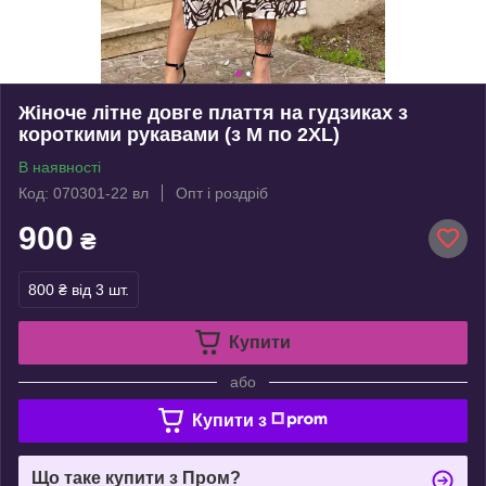
Жіноче літне довге плаття на гудзиках з
короткими рукавами (з M по 2XL)
В наявності
Код: 070301-22 вл
Опт і роздріб
900
₴
800 ₴
від 3 шт.
Купити
або
Купити з
Що таке купити з Пром?