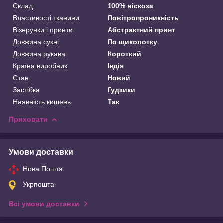
Склад
100% віскоза
Властивості тканини
Повітропроникність
Візерунки і принти
Абстрактний принт
Довжина сукні
По щиколотку
Довжина рукава
Короткий
Країна виробник
Індія
Стан
Новий
Застібка
Гудзики
Наявність кишень
Так
Приховати
Умови доставки
Нова Пошта
Укрпошта
Всі умови доставки