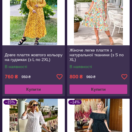
Жіноче легке плаття з
Довге плаття жовтого кольору
натуральної тканини (з S по
на гудзиках (з L по 2XL)
XL)
В наявності
В наявності
760
800
₴
₴
950 ₴
960 ₴
Купити
Купити
–15%
–14%