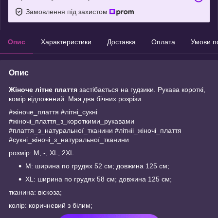
Замовлення під захистом
Опис
Характеристики
Доставка
Оплата
Умови п
Опис
Жіноче літне плаття
застібається на гудзики. Рукава короткі,
комір відложений. Маэ два бічних розрізи.
#жіноче_плаття #літні_сукні
#жіночі_плаття_з_короткими_рукавами
#плаття_з_натуральної_тканини #літніі_жіночі_плаття
#сукні_жіночі_з_натуральної_тканини
розмір: M, -, XL, 2XL
М: ширина по грудях 52 см; довжина 125 см;
XL: ширина по грудях 58 см; довжина 125 см;
тканина: віскоза;
колір: коричневий з білим;