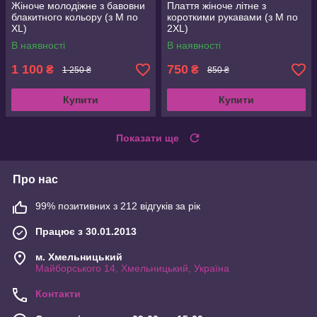
Жіноче молодіжне з бавовни
Плаття жіноче літне з
блакитного кольору (з M по
короткими рукавами (з M по
XL)
2XL)
В наявності
В наявності
1 100
750
₴
₴
1 250 ₴
850 ₴
Купити
Купити
Показати ще
Про нас
99% позитивних з 212 відгуків за рік
Працює з 30.01.2013
м. Хмельницький
Майборського 14, Хмельницький, Україна
Контакти