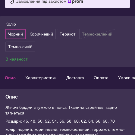
Замовлення під захистом
Колір
Чорний
Коричневий
Теракот
Темно-зелений
Темно-синій
В наявності
Опис
Характеристики
Доставка
Оплата
Умови п
Опис
Жіночі бріджи з гумкою в поясі. Тканина стрейчев, гарно
тягнеться.
Розміри: 46, 48, 50, 52, 54, 56, 58, 60, 62, 64, 66, 68, 70
колір: чорний, коричневий, темно-зелений, терракот, темно-
синій (розмір та колір уточнюйте у менеджера)