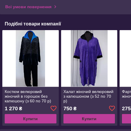
Всі умови повернення
Подібні товари компанії
Костюм велюровий
Халат жіночий велюровий
Фарт
жіночий в горошок без
з капюшоном (з 52 по 70
жіно
капюшону (з 60 по 70 р)
р)
1 270
750
275
₴
₴
Купити
Купити