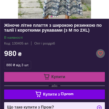
Жіноче літне плаття з широкою резинкою по
талії і короткими рукавами (з M по 2XL)
В наявності
Код: 130405 вл
Опт і роздріб
980
₴
880 ₴
від 3 шт.
Купити
або
Купити з
Що таке купити з Пром?