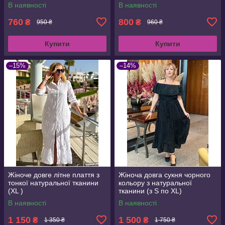
В наявності
В наявності
760
800
₴
₴
950 ₴
960 ₴
Купити
Купити
–15%
–14%
Жіноче довге літне плаття з
Жіноча довга сукня чорного
тонкої натуральної тканини
кольору з натуральної
(XL )
тканини (з S по XL)
В наявності
В наявності
1 150
1 500
₴
₴
1 350 ₴
1 750 ₴