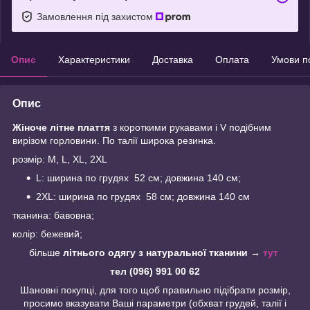
Замовлення під захистом
Опис
Характеристики
Доставка
Оплата
Умови п
Опис
Жіноче літне плаття
з короткими рукавами і V подібним
вирізом горловини. По талії широка резинка.
розмір: M, L, XL, 2XL
L: ширина по грудях 52 см; довжина 140 см;
2XL: ширина по грудях 58 см; довжина 140 см
тканина: бавовна;
колір: бежевий;
більше
літнього одягу з натуральної тканини
→
тут
тел (096) 991 00 62
Шановні покупці, для того щоб правильно підібрати розмір,
просимо вказувати Ваші параметри (обхват грудей, талії і