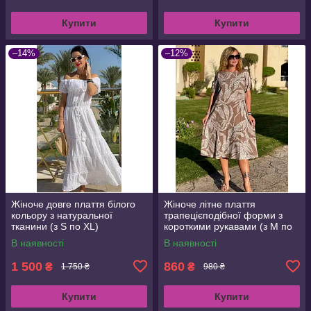
Купити
Купити
–14%
–12%
Жіноче довге плаття білого
Жіноче літне плаття
кольору з натуральної
трапецієподібної форми з
тканини (з S по XL)
короткими рукавами (з M по
3XL)
В наявності
В наявності
1 500
860
₴
₴
1 750 ₴
980 ₴
Купити
Купити