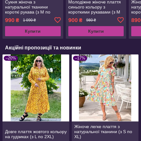
Сукня жіноча з
Молодіжне жіноче плаття
Жіно
натуральної тканини
синього кольору з
нату
короткі рукава (з M по
короткими рукавами (з M
коро
2XL)
по 2XL)
по 2
990
900
890
₴
₴
1 090 ₴
980 ₴
Купити
Купити
Акційні пропозиції та новинки
–20%
–17%
Жіноче легке плаття з
Довге плаття жовтого кольору
натуральної тканини (з S по
на гудзиках (з L по 2XL)
XL)