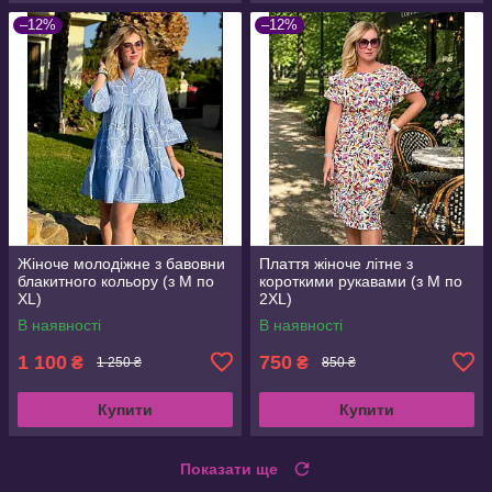
–12%
–12%
Жіноче молодіжне з бавовни
Плаття жіноче літне з
блакитного кольору (з M по
короткими рукавами (з M по
XL)
2XL)
В наявності
В наявності
1 100
750
₴
₴
1 250 ₴
850 ₴
Купити
Купити
Показати ще