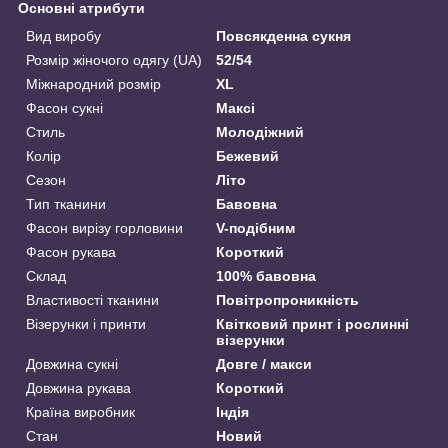
Основні атрибути
Вид виробу
Повсякденна сукня
Розмір жіночого одягу (UA)
52/54
Міжнародний розмір
XL
Фасон сукні
Максі
Стиль
Молодіжний
Колір
Бежевий
Сезон
Літо
Тип тканини
Бавовна
Фасон вирізу горловини
V-подібним
Фасон рукава
Короткий
Склад
100% бавовна
Властивості тканини
Повітропроникність
Візерунки і принти
Квітковий принт і рослинні
візерунки
Довжина сукні
Довге / макси
Довжина рукава
Короткий
Країна виробник
Індія
Стан
Новий