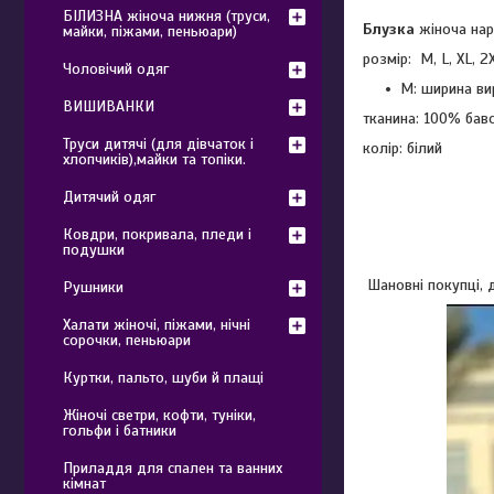
БІЛИЗНА жіноча нижня (труси,
Блузка
жіноча нар
майки, піжами, пеньюари)
розмір: M, L, XL, 2
Чоловічий одяг
M: ширина ви
ВИШИВАНКИ
тканина: 100% бав
Труси дитячі (для дівчаток і
колір: білий
хлопчиків),майки та топіки.
Дитячий одяг
Ковдри, покривала, пледи і
подушки
Шановні покупці, д
Рушники
Халати жіночі, піжами, нічні
сорочки, пеньюари
Куртки, пальто, шуби й плащі
Жіночі светри, кофти, туніки,
гольфи і батники
Приладдя для спален та ванних
кімнат