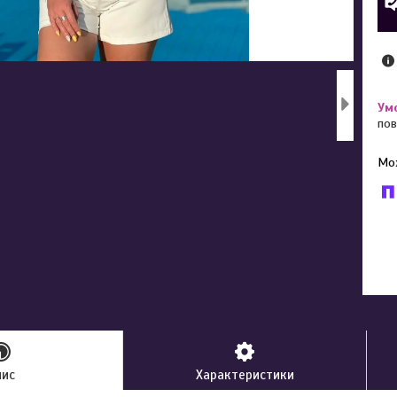
пов
У к
буд
пис
Характеристики