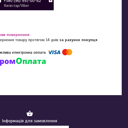
+380 (96) 991-00-62
Київстар/Viber
ернення товару протягом 14 днів
за рахунок покупця
омпанії підключені електронні платежі. Тепер ви можете купити
ь-який товар не покидаючи сайту.
Інформація для замовлення