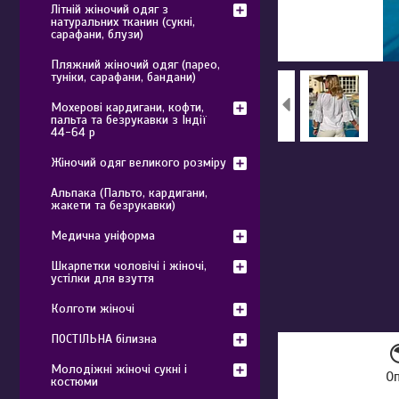
Літній жіночий одяг з
натуральних тканин (сукні,
сарафани, блузи)
Пляжний жіночий одяг (парео,
туніки, сарафани, бандани)
Мохерові кардигани, кофти,
пальта та безрукавки з Індії
44-64 р
Жіночий одяг великого розміру
Альпака (Пальто, кардигани,
жакети та безрукавки)
Медична уніформа
Шкарпетки чоловічі і жіночі,
устілки для взуття
Колготи жіночі
ПОСТІЛЬНА білизна
Молодіжні жіночі сукні і
О
костюми