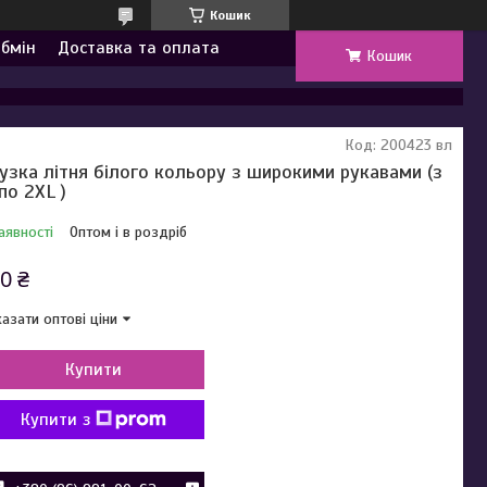
Кошик
обмін
Доставка та оплата
Кошик
Код:
200423 вл
узка літня білого кольору з широкими рукавами (з
по 2XL )
аявності
Оптом і в роздріб
0 ₴
азати оптові ціни
Купити
Купити з