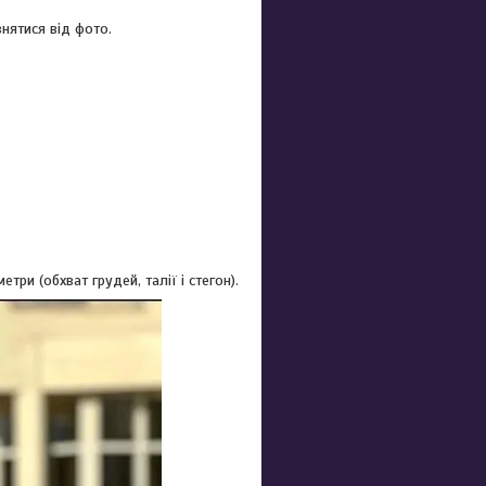
нятися від фото.
ри (обхват грудей, талії і стегон).