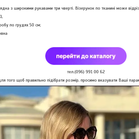
ядна з широкими рукавами три чверті. Візерунок по тканині може відріз
XL
робу по грудях 50 см;
овна
тел.(096) 991 00 62
ля того щоб правильно підібрати розмір, просимо вказувати Ваші парамет