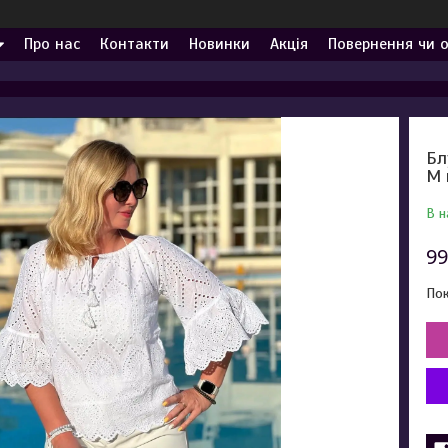
Про нас
Контакти
Новинки
Акція
Повернення чи 
Бл
M 
В н
99
Пок