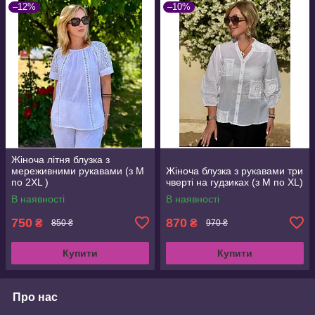
–12%
–10%
Жіноча літня блузка з
мереживними рукавами (з M
Жіноча блузка з рукавами три
по 2XL )
чверті на гудзиках (з M по XL)
В наявності
В наявності
750
870
₴
₴
850 ₴
970 ₴
Купити
Купити
Про нас