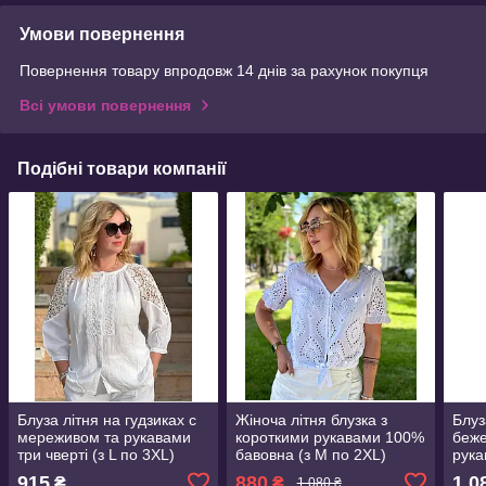
Умови повернення
Повернення товару впродовж 14 днів за рахунок покупця
Всі умови повернення
Подібні товари компанії
Блуза літня на гудзиках с
Жіноча літня блузка з
Блуз
мереживом та рукавами
короткими рукавами 100%
беже
три чверті (з L по 3XL)
бавовна (з M по 2XL)
рука
заст
915
880
1 0
₴
₴
1 080 ₴