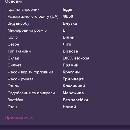
Основні
Країна виробник
Індія
Розмір жіночого одягу (UA)
48/50
Вид виробу
Блузка
Міжнародний розмір
L
Колір
Білий
Сезон
Літо
Тип тканини
Віскоза
Склад
100% віскоза
Силует
Прямий
Фасон вирізу горловини
Круглий
Фасон рукава
Три чверті
Стиль
Класичний
Оздоблення та прикраси
Мережива
Застібка
Без застібки
Стан
Новий
Приховати