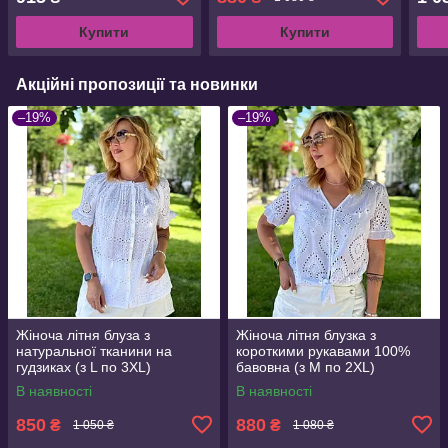
Купити
Купити
Акційні пропозиції та новинки
–19%
–19%
Жіноча літня блуза з
Жіноча літня блузка з
натуральної тканини на
короткими рукавами 100%
гудзиках (з L по 3XL)
бавовна (з M по 2XL)
В наявності
В наявності
850
880
₴
₴
1 050 ₴
1 080 ₴