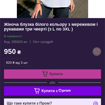
Жіноча блузка білого кольору з мережевом і
рукавами три чверті (з L по 3XL )
В наявності
Код: 200424 вл
Опт і роздріб
950
₴
820 ₴
від 3 шт.
Купити
або
Купити з
Що таке купити з Пром?