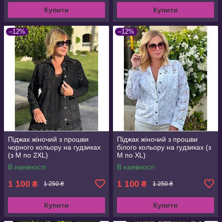
Купити
Купити
–12%
–12%
Піджак жіночий з прошви
Піджак жіночий з прошви
чорного кольору на гудзиках
білого кольору на гудзиках (з
(з M по 2XL)
M по XL)
В наявності
В наявності
1 100
1 100
₴
₴
1 250 ₴
1 250 ₴
Купити
Купити